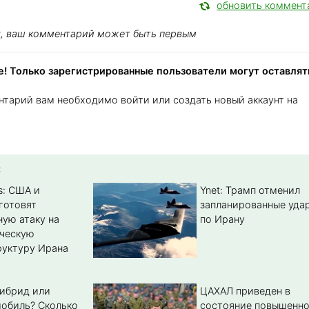
обновить коммент
я, ваш комментарий может быть первым
! Только зарегистрированные пользователи могут оставлят
нтарий вам необходимо войти или создать новый аккаунт на
:
s: США и
Ynet: Трамп отменил
готовят
запланированные уда
ую атаку на
по Ирану
ическую
уктуру Ирана
гибрид или
ЦАХАЛ приведен в
обиль? Cколько
состояние повышенн