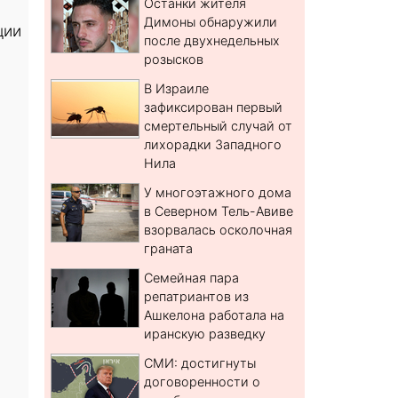
Останки жителя
Димоны обнаружили
ции
после двухнедельных
розысков
В Израиле
зафиксирован первый
смертельный случай от
лихорадки Западного
Нила
У многоэтажного дома
в Северном Тель-Авиве
взорвалась осколочная
граната
Семейная пара
репатриантов из
Ашкелона работала на
иранскую разведку
СМИ: достигнуты
договоренности о