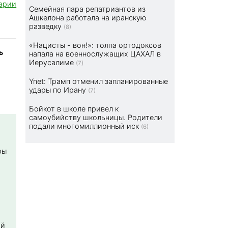
арии
Семейная пара репатриантов из
Ашкелона работала на иранскую
разведку
(8)
«Нацисты - вон!»: толпа ортодоксов
ь
напала на военнослужащих ЦАХАЛ в
Иерусалиме
(7)
Ynet: Трамп отменил запланированные
удары по Ирану
(7)
Бойкот в школе привел к
самоубийству школьницы. Родители
подали многомиллионный иск
(6)
ры
ой