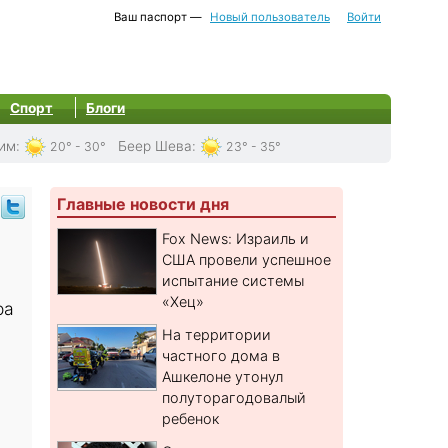
Ваш паспорт —
Новый пользователь
Войти
Спорт
Блоги
им
:
Беер Шева
:
20° - 30°
23° - 35°
Главные новости дня
Fox News: Израиль и
США провели успешное
испытание системы
«Хец»
ра
На территории
частного дома в
Ашкелоне утонул
полуторагодовалый
ребенок