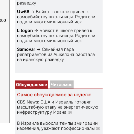
разведку
Uw66
→
Бойкот в школе привел к
самоубийству школьницы. Родители
000
подали многомиллионный иск
Litogon
→
Бойкот в школе привел к
самоубийству школьницы. Родители
подали многомиллионный иск
Samovar
→
Семейная пара
репатриантов из Ашкелона работала
на иранскую разведку
Обсуждаемое
Читаемое
Самое обсуждаемое за неделю
CBS News: США и Израиль готовят
масштабную атаку на энергетическую
инфраструктуру Ирана
(9)
В Израиле выросли темпы эмиграции
населения, уезжают профессионалы
(9)