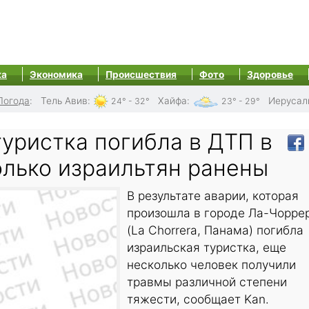
ка
Экономика
Происшествия
Фото
Здоровье
Погода
:
Тель Авив
:
Хайфа
:
Иерусал
24° - 32°
23° - 29°
уристка погибла в ДТП в
олько израильтян ранены
В результате аварии, которая
произошла в городе Ла-Чорре
(La Chorrera, Панама) погибла
израильская туристка, еще
несколько человек получили
травмы различной степени
тяжести, сообщает Kan.