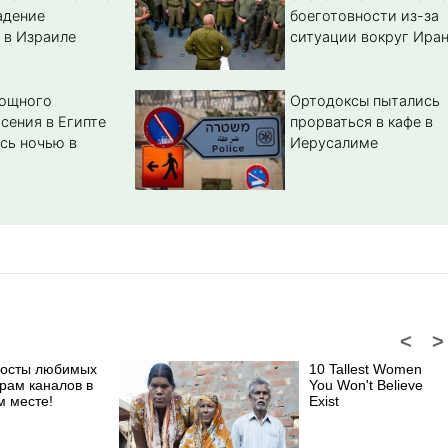
адение
боеготовности из-за
 в Израиле
ситуации вокруг Ира
мощного
Ортодоксы пытались
сения в Египте
прорваться в кафе в
сь ночью в
Иерусалиме
<
>
посты любимых
10 Tallest Women
рам каналов в
You Won't Believe
м месте!
Exist