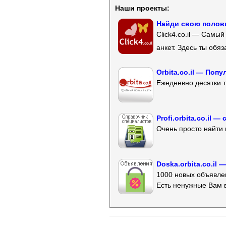
Наши проекты:
Найди свою полови
Click4.co.il — Самы
анкет. Здесь ты обя
Orbita.co.il — Поп
Ежедневно десятки т
Profi.orbita.co.il
Очень просто найти 
Doska.orbita.co.il
1000 новых объявлен
Есть ненужные Вам 