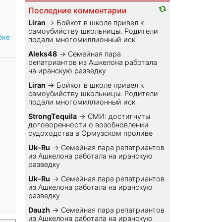
Последние комментарии
Liran
→
Бойкот в школе привел к
самоубийству школьницы. Родители
бке
подали многомиллионный иск
Aleks48
→
Семейная пара
репатриантов из Ашкелона работала
на иранскую разведку
Liran
→
Бойкот в школе привел к
самоубийству школьницы. Родители
подали многомиллионный иск
StrongTequila
→
СМИ: достигнуты
договоренности о возобновлении
судоходства в Ормузском проливе
Uk-Ru
→
Семейная пара репатриантов
из Ашкелона работала на иранскую
разведку
Uk-Ru
→
Семейная пара репатриантов
из Ашкелона работала на иранскую
разведку
Dauzh
→
Семейная пара репатриантов
из Ашкелона работала на иранскую