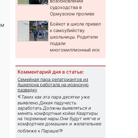
возобновлении
судоходства в
Ормузском проливе
Бойкот в школе привел
ом
к самоубийству
школьницы. Родители
подали
многомиллионный иск
Комментарий дня в статье:
Семейная пара репатриантов из
Ашкелона работала на иранскую
разведку
«
Таких как эта пара десятки уже
выявлено.Дикая падучесть
заработать.Должны выявляться и
менять комфортные койки Квартиры
на тюремные нары.Они будут мягче и
комфортнее домашних и желательнее
»
поближе к Параше!