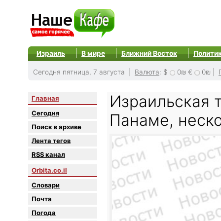
Израиль
В мире
Ближний Восток
Полити
Сегодня пятница, 7 августа |
Валюта
:
$
0₪
€
0₪
|
Израильская т
Главная
Сегодня
Панаме, неск
Поиск в архиве
Лента тегов
RSS канал
Orbita.co.il
Словари
Почта
Погода