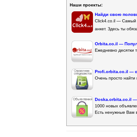
Наши проекты:
Найди свою полови
Click4.co.il — Самы
анкет. Здесь ты обя
Orbita.co.il — Поп
Ежедневно десятки т
Profi.orbita.co.il
Очень просто найти 
Doska.orbita.co.il
1000 новых объявлен
Есть ненужные Вам 