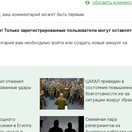
обновить коммент
я, ваш комментарий может быть первым
! Только зарегистрированные пользователи могут оставлят
нтарий вам необходимо войти или создать новый аккаунт на
:
амп отменил
ЦАХАЛ приведен в
ованные удары
состояние повышенн
боеготовности из-за
ситуации вокруг Ира
мощного
Семейная пара
сения в Египте
репатриантов из
сь ночью в
Ашкелона работала на