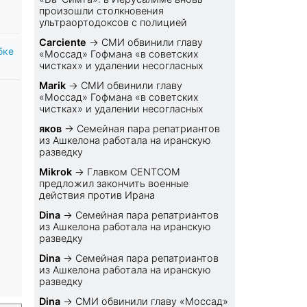
произошли столкновения
ультраортодоксов с полицией
Carciente
→
СМИ обвинили главу
бке
«Моссад» Гофмана «в советских
чистках» и удалении несогласных
Marik
→
СМИ обвинили главу
«Моссад» Гофмана «в советских
чистках» и удалении несогласных
яков
→
Семейная пара репатриантов
из Ашкелона работала на иранскую
разведку
Mikrok
→
Главком CENTCOM
предложил закончить военные
действия против Ирана
Dina
→
Семейная пара репатриантов
из Ашкелона работала на иранскую
разведку
Dina
→
Семейная пара репатриантов
из Ашкелона работала на иранскую
разведку
Dina
→
СМИ обвинили главу «Моссад»