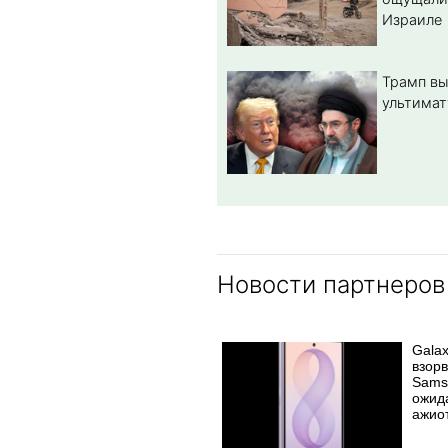
Израиле
Трамп вы
ультимат
Новости партнеров
Galax
взорв
Sams
ожид
ажио