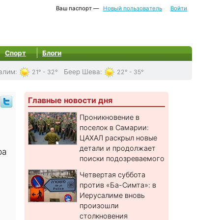
Ваш паспорт —
Новый пользователь
Войти
Спорт
Блоги
алим
:
Беер Шева
:
21° - 32°
22° - 35°
Главные новости дня
Проникновение в
поселок в Самарии:
ЦАХАЛ раскрыл новые
детали и продолжает
ра
поиски подозреваемого
Четвертая суббота
против «Ба-Симта»: в
Иерусалиме вновь
произошли
столкновения