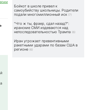
арии
Бойкот в школе привел к
самоубийству школьницы. Родители
подали многомиллионный иск
(7)
"Что ж ты, фраер, сдал назад?":
ь
иранские СМИ издеваются над
непоследовательностью Трампа
(6)
Иран угрожает превентивными
ракетными ударами по базам США в
регионе
(6)
ой
на