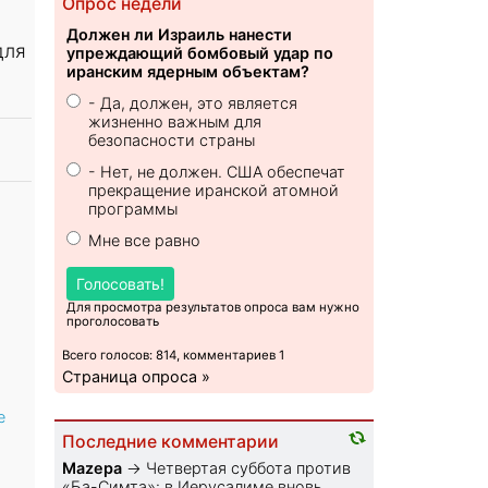
Опрос недели
Должен ли Израиль нанести
для
упреждающий бомбовый удар по
иранским ядерным объектам?
- Да, должен, это является
жизненно важным для
безопасности страны
- Нет, не должен. США обеспечат
прекращение иранской атомной
программы
Мне все равно
Голосовать!
Для просмотра результатов опроса вам нужно
проголосовать
Всего голосов: 814, комментариев 1
Страница опроса »
е
Последние комментарии
Mazepa
→
Четвертая суббота против
«Ба-Симта»: в Иерусалиме вновь