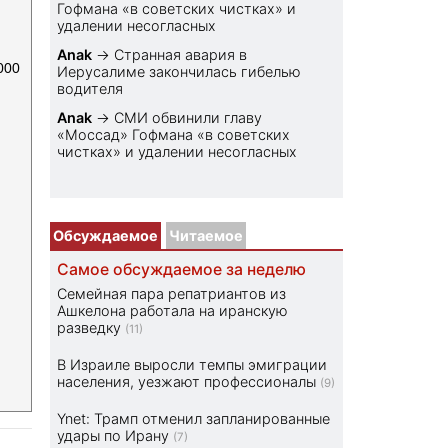
Гофмана «в советских чистках» и
удалении несогласных
Anak
→
Странная авария в
000
Иерусалиме закончилась гибелью
водителя
Anak
→
СМИ обвинили главу
«Моссад» Гофмана «в советских
чистках» и удалении несогласных
Обсуждаемое
Читаемое
Самое обсуждаемое за неделю
Семейная пара репатриантов из
Ашкелона работала на иранскую
разведку
(11)
В Израиле выросли темпы эмиграции
населения, уезжают профессионалы
(9)
Ynet: Трамп отменил запланированные
удары по Ирану
(7)