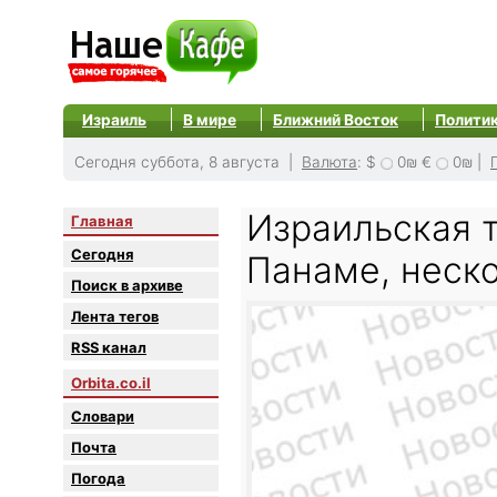
Израиль
В мире
Ближний Восток
Полити
Сегодня суббота, 8 августа |
Валюта
:
$
0₪
€
0₪
|
Израильская т
Главная
Сегодня
Панаме, неск
Поиск в архиве
Лента тегов
RSS канал
Orbita.co.il
Словари
Почта
Погода