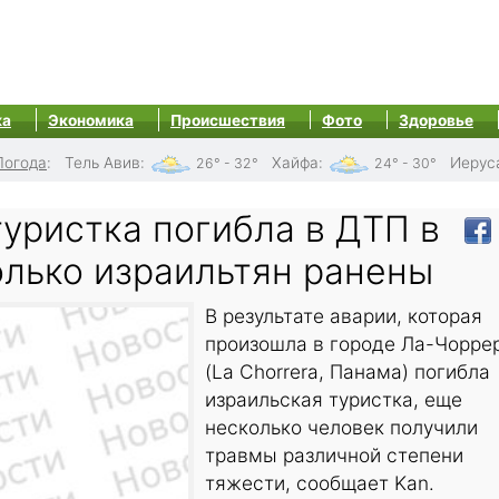
ка
Экономика
Происшествия
Фото
Здоровье
Погода
:
Тель Авив
:
Хайфа
:
Иерус
26° - 32°
24° - 30°
уристка погибла в ДТП в
олько израильтян ранены
В результате аварии, которая
произошла в городе Ла-Чорре
(La Chorrera, Панама) погибла
израильская туристка, еще
несколько человек получили
травмы различной степени
тяжести, сообщает Kan.