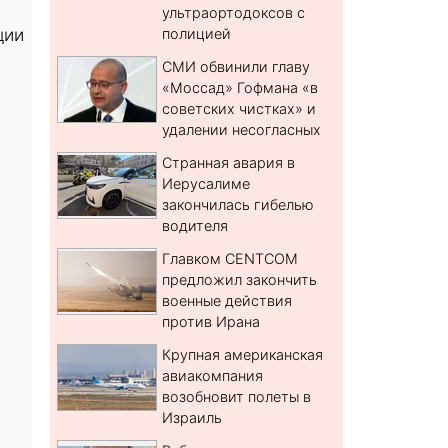
ультраортодоксов с
ции
полицией
СМИ обвинили главу
«Моссад» Гофмана «в
советских чистках» и
удалении несогласных
Странная авария в
Иерусалиме
закончилась гибелью
водителя
Главком CENTCOM
предложил закончить
военные действия
против Ирана
Крупная американская
авиакомпания
возобновит полеты в
Израиль