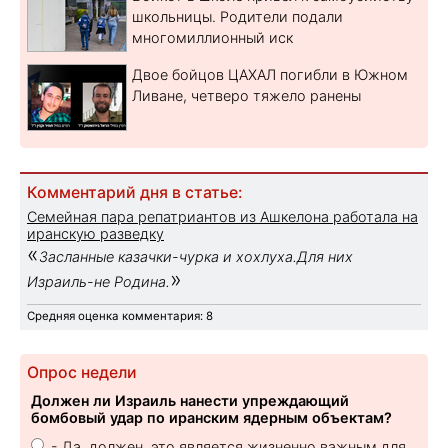
школьницы. Родители подали
многомиллионный иск
Двое бойцов ЦАХАЛ погибли в Южном
Ливане, четверо тяжело ранены
Комментарий дня в статье:
Семейная пара репатриантов из Ашкелона работала на
иранскую разведку
«
Засланные казачки-чурка и хохлуха.Для них
»
Израиль-не Родина.
Средняя оценка комментария: 8
Опрос недели
Должен ли Израиль нанести упреждающий
бомбовый удар по иранским ядерным объектам?
- Да, должен, это является жизненно важным для