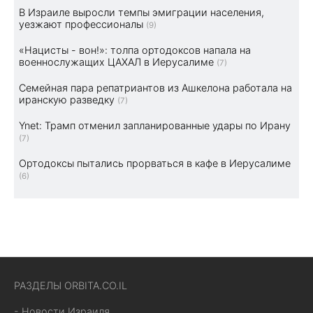
В Израиле выросли темпы эмиграции населения,
уезжают профессионалы
(9)
«Нацисты - вон!»: толпа ортодоксов напала на
военнослужащих ЦАХАЛ в Иерусалиме
(7)
Семейная пара репатриантов из Ашкелона работала на
иранскую разведку
(7)
Ynet: Трамп отменил запланированные удары по Ирану
(7)
Ортодоксы пытались прорваться в кафе в Иерусалиме
(6)
РАЗДЕЛЫ ORBITA.CO.IL
- Новости Израиля