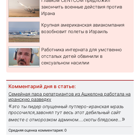
Главком CENTCOM предложил
закончить военные действия против
Ирана
Крупная американская авиакомпания
возобновит полеты в Израиль
Работника интерната для умственно
отсталых детей обвинили в
сексуальном насилии
Комментарий дня в статье:
Семейная пара репатриантов из Ашкелона работала на
иранскую разведку
«
это ты пидер опущенный путлеро-иранская мразь
просочился,завонял тут весь этот дебильный сайт
»
вместе с отморозком админом....скоты блядские...
Средняя оценка комментария: 0