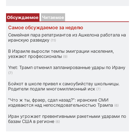
Обсуждаемое
Читаемое
Самое обсуждаемое за неделю
Семейная пара репатриантов из Ашкелона работала на
иранскую разведку
(11)
В Израиле выросли темпы эмиграции населения,
уезжают профессионалы
(9)
Ynet: Трамп отменил запланированные удары по Ирану
(7)
Бойкот в школе привел к самоубийству школьницы.
Родители подали многомиллионный иск
(7)
"Что ж ты, фраер, сдал назад?": иранские СМИ
издеваются над непоследовательностью Трампа
(6)
Иран угрожает превентивными ракетными ударами по
базам США в регионе
(6)