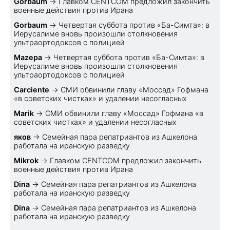
Gorbaum
→
Главком CENTCOM предложил закончить
военные действия против Ирана
Gorbaum
→
Четвертая суббота против «Ба-Симта»: в
Иерусалиме вновь произошли столкновения
ультраортодоксов с полицией
Mazepa
→
Четвертая суббота против «Ба-Симта»: в
Иерусалиме вновь произошли столкновения
ультраортодоксов с полицией
Carciente
→
СМИ обвинили главу «Моссад» Гофмана
«в советских чистках» и удалении несогласных
Marik
→
СМИ обвинили главу «Моссад» Гофмана «в
советских чистках» и удалении несогласных
яков
→
Семейная пара репатриантов из Ашкелона
работала на иранскую разведку
Mikrok
→
Главком CENTCOM предложил закончить
военные действия против Ирана
Dina
→
Семейная пара репатриантов из Ашкелона
работала на иранскую разведку
Dina
→
Семейная пара репатриантов из Ашкелона
работала на иранскую разведку