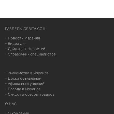
РАЗДЕЛЫ ORBITA.CO.IL
- Новости Израиля
- Видео дня
- Дайджест Новостей
- Справочник специалистов
- Знакомства в Израиле
- Доски объявлений
- Афиша выступлений
- Погода в Израиле
- Скидки и обзоры товаров
О НАС
- О компании