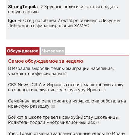
StrongTequila
→
Крупные политики готовы создать
новую партию
Igor
→
Отец погибшей 7 октября обвинил «Ликуд» и
Либермана в финансировании ХАМАС
Обсуждаемое
Читаемое
Самое обсуждаемое за неделю
В Израиле выросли темпы эмиграции населения,
уезжают профессионалы
(9)
CBS News: США и Израиль готовят масштабную атаку
на энергетическую инфраструктуру Ирана
(9)
Семейная пара репатриантов из Ашкелона работала на
иранскую разведку
(8)
Бойкот в школе привел к самоубийству школьницы.
Родители подали многомиллионный иск
(7)
Ynet: Трамп отменил запланированные удары по Ирану