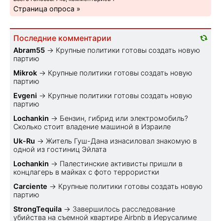
Страница опроса »
Последние комментарии
Abram55
→
Крупные политики готовы создать новую
партию
Mikrok
→
Крупные политики готовы создать новую
партию
Evgeni
→
Крупные политики готовы создать новую
партию
Lochankin
→
Бензин, гибрид или электромобиль?
Cколько стоит владение машиной в Израиле
Uk-Ru
→
Житель Гуш-Дана изнасиловал знакомую в
одной из гостиниц Эйлата
Lochankin
→
Палестинские активисты пришли в
концлагерь в майках с фото террористки
Carciente
→
Крупные политики готовы создать новую
партию
StrongTequila
→
Завершилось расследование
убийства на съемной квартире Airbnb в Иерусалиме