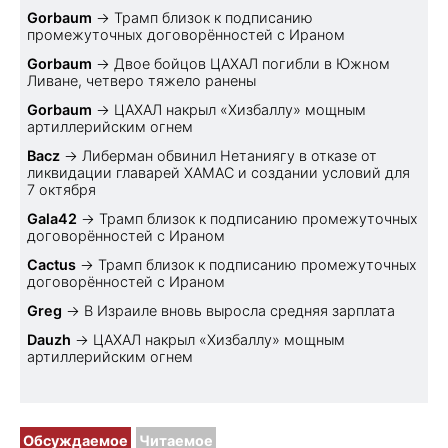
Gorbaum
→
Трамп близок к подписанию
промежуточных договорённостей с Ираном
Gorbaum
→
Двое бойцов ЦАХАЛ погибли в Южном
Ливане, четверо тяжело ранены
Gorbaum
→
ЦАХАЛ накрыл «Хизбаллу» мощным
артиллерийским огнем
Bacz
→
Либерман обвинил Нетаниягу в отказе от
ликвидации главарей ХАМАС и создании условий для
7 октября
Gala42
→
Трамп близок к подписанию промежуточных
договорённостей с Ираном
Cactus
→
Трамп близок к подписанию промежуточных
договорённостей с Ираном
Greg
→
В Израиле вновь выросла средняя зарплата
Dauzh
→
ЦАХАЛ накрыл «Хизбаллу» мощным
артиллерийским огнем
Обсуждаемое
Читаемое