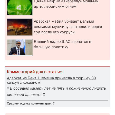
ЦАХАЛ накрыл «Хизбаллу» мощным
артиллерийским огнем
Арабская мафия убивает целыми
семьями: мужчину застрелили через
год после его супруги
Бывший лидер ШАС вернется в
большую политику
Комментарий дня в статье:
Адвокат из Бейт-Шемеша принесла в тюрьму 30
капсул с кокаином
«
В соседню камеру лет на пять и пожизненоо лишить
»
лицензии адвоката.
Средняя оценка комментария: 7