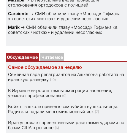
столкновения ортодоксов с полицией
Carciente
→
СМИ обвинили главу «Моссад» Гофмана
«в советских чистках» и удалении несогласных
Marik
→
СМИ обвинили главу «Моссад» Гофмана «в
советских чистках» и удалении несогласных
Обсуждаемое
Читаемое
Самое обсуждаемое за неделю
Семейная пара репатриантов из Ашкелона работала на
иранскую разведку
(10)
В Израиле выросли темпы эмиграции населения,
уезжают профессионалы
(9)
Бойкот в школе привел к самоубийству школьницы.
Родители подали многомиллионный иск
(7)
Иран угрожает превентивными ракетными ударами по
базам США в регионе
(6)