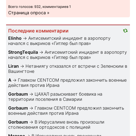
Всего голосов: 932, комментариев 1
Страница опроса »
Последние комментарии
Elinho
→
Антисемитский инцидент в аэропорту
начался с выкриков «Гитлер был прав»
StrongTequila
→
Антисемитский инцидент в аэропорту
начался с выкриков «Гитлер был прав»
Liran
→
Нетаниягу отказался от встречи с Зеленским в
Вашингтоне
A
→
Главком CENTCOM предложил закончить военные
действия против Ирана
Gorbaum
→
ЦАХАЛ разыскивает боевика на
территории поселения в Самарии
Gorbaum
→
Главком CENTCOM предложил закончить
военные действия против Ирана
Gorbaum
→
В Иерусалиме вновь произошли
столкновения ортодоксов с полицией
Mazepa
→
В Иерусалиме вновь произошли