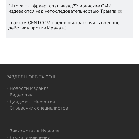
"Что ж ты, фраер, сдал назад?": иранские СМИ
издеваются над непоследовательностью Трампа
(6)
Главком CENTCOM предложил закончить военные
действия против Ирана
(6)
РАЗДЕЛЫ ORBITA.CO.IL
- Новости Израиля
- Видео дня
- Дайджест Новостей
- Справочник специалистов
- Знакомства в Израиле
- Доски объявлений