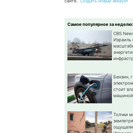
сайте..
Создать новый аккаунт
Самое популярное за неделю
CBS New
Израиль 
масштабн
энергет
инфрастр
Бензин, 
электром
стоит вл
машиной
Толчки 
землетря
ощущали