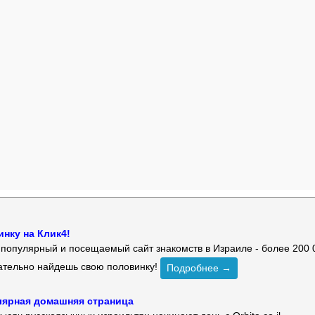
нку на Клик4!
й популярный и посещаемый сайт знакомств в Израиле - более 200 
зательно найдешь свою половинку!
Подробнее →
улярная домашняя страница