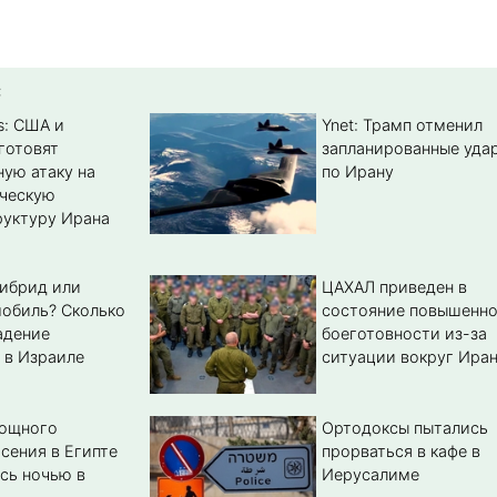
:
s: США и
Ynet: Трамп отменил
готовят
запланированные уда
ую атаку на
по Ирану
ическую
уктуру Ирана
гибрид или
ЦАХАЛ приведен в
обиль? Cколько
состояние повышенн
адение
боеготовности из-за
 в Израиле
ситуации вокруг Ира
мощного
Ортодоксы пытались
сения в Египте
прорваться в кафе в
сь ночью в
Иерусалиме