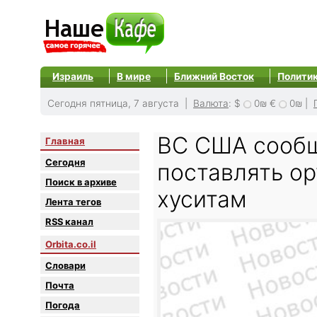
Израиль
В мире
Ближний Восток
Полити
Сегодня пятница, 7 августа |
Валюта
:
$
0₪
€
0₪
|
ВС США сообщ
Главная
Сегодня
поставлять о
Поиск в архиве
хуситам
Лента тегов
RSS канал
Orbita.co.il
Словари
Почта
Погода