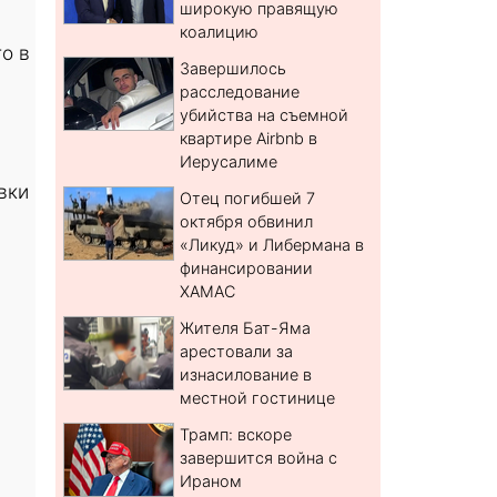
широкую правящую
коалицию
о в
Завершилось
расследование
убийства на съемной
квартире Airbnb в
Иерусалиме
вки
Отец погибшей 7
октября обвинил
«Ликуд» и Либермана в
финансировании
ХАМАС
Жителя Бат-Яма
арестовали за
изнасилование в
местной гостинице
Трамп: вскоре
завершится война с
Ираном