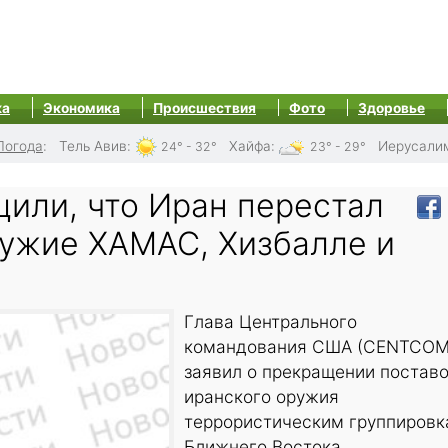
ка
Экономика
Происшествия
Фото
Здоровье
Погода
:
Тель Авив
:
Хайфа
:
Иерусали
24° - 32°
23° - 29°
или, что Иран перестал
ружие ХАМАС, Хизбалле и
Глава Центрального
командования США (CENTCOM
заявил о прекращении постав
иранского оружия
террористическим группиров
Ближнего Востока.