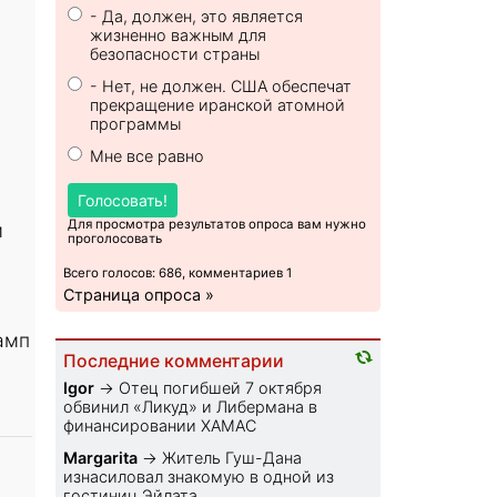
- Да, должен, это является
жизненно важным для
безопасности страны
- Нет, не должен. США обеспечат
прекращение иранской атомной
программы
Мне все равно
Голосовать!
Для просмотра результатов опроса вам нужно
м
проголосовать
Всего голосов: 686, комментариев 1
Страница опроса »
амп
Последние комментарии
Igor
→
Отец погибшей 7 октября
обвинил «Ликуд» и Либермана в
финансировании ХАМАС
Margarita
→
Житель Гуш-Дана
изнасиловал знакомую в одной из
гостиниц Эйлата