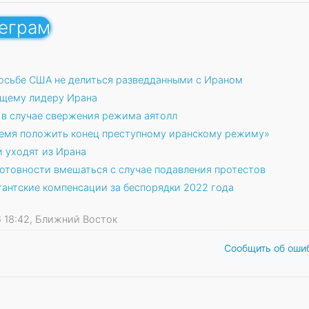
леграм
росьбе США не делиться разведданными с Ираном
ущему лидеру Ирана
 в случае свержения режима аятолл
емя положить конец преступному иранскому режиму»
и уходят из Ирана
готовности вмешаться с случае подавления протестов
гантские компенсации за беспорядки 2022 года
26 18:42, Ближний Восток
Сообщить об оши