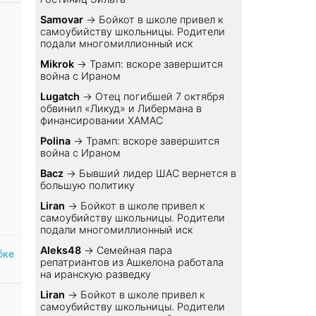
Samovar
→
Бойкот в школе привел к
самоубийству школьницы. Родители
подали многомиллионный иск
Mikrok
→
Трамп: вскоре завершится
война с Ираном
Lugatch
→
Отец погибшей 7 октября
обвинил «Ликуд» и Либермана в
финансировании ХАМАС
Polina
→
Трамп: вскоре завершится
война с Ираном
Bacz
→
Бывший лидер ШАС вернется в
большую политику
Liran
→
Бойкот в школе привел к
самоубийству школьницы. Родители
подали многомиллионный иск
Aleks48
→
Семейная пара
бке
репатриантов из Ашкелона работала
на иранскую разведку
Liran
→
Бойкот в школе привел к
самоубийству школьницы. Родители