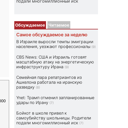
подали многомиллионный иск
Обсуждаемое
Читаемое
Самое обсуждаемое за неделю
В Израиле выросли темпы эмиграции
населения, уезжают профессионалы
(9)
CBS News: США и Израиль готовят
масштабную атаку на энергетическую
инфраструктуру Ирана
(9)
Семейная пара репатриантов из
Ашкелона работала на иранскую
разведку
(8)
Ynet: Трамп отменил запланированные
000
удары по Ирану
(7)
Бойкот в школе привел к
самоубийству школьницы. Родители
подали многомиллионный иск
(7)