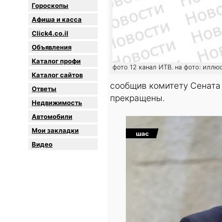
Гороскопы
Афиша и касса
Click4.co.il
Объявления
Каталог профи
фото 12 канал ИТВ. на фото: иллю
Каталог сайтов
сообщив комитету Сената 
Oтветы
прекращены.
Недвижимость
Автомобили
Мои закладки
Видео