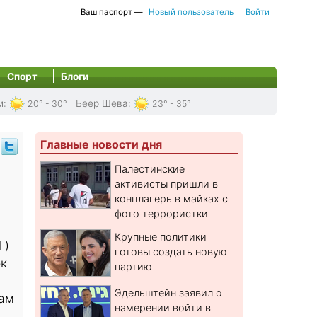
Ваш паспорт —
Новый пользователь
Войти
Спорт
Блоги
м
:
Беер Шева
:
20° - 30°
23° - 35°
Главные новости дня
Палестинские
активисты пришли в
концлагерь в майках с
фото террористки
Крупные политики
 )
готовы создать новую
ок
партию
Эдельштейн заявил о
кам
намерении войти в