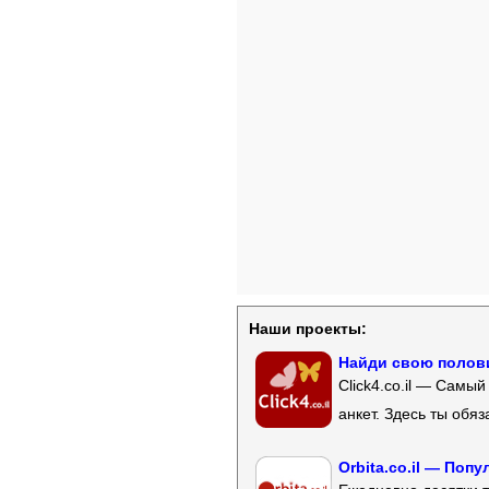
Наши проекты:
Найди свою полови
Click4.co.il — Самы
анкет. Здесь ты обя
Orbita.co.il — Поп