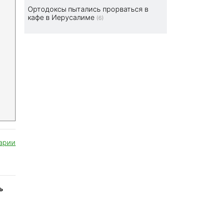
Ортодоксы пытались прорваться в
кафе в Иерусалиме
(6)
арии
ь