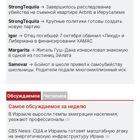
StrongTequila
→
Завершилось расследование
убийства на съемной квартире Airbnb в Иерусалиме
StrongTequila
→
Крупные политики готовы создать
новую партию
Igor
→
Отец погибшей 7 октября обвинил «Ликуд» и
Либермана в финансировании ХАМАС
Margarita
→
Житель Гуш-Дана изнасиловал знакомую
в одной из гостиниц Эйлата
Samovar
→
Бойкот в школе привел к самоубийству
школьницы. Родители подали многомиллионный иск
Обсуждаемое
Читаемое
Самое обсуждаемое за неделю
В Израиле выросли темпы эмиграции населения,
уезжают профессионалы
(9)
CBS News: США и Израиль готовят масштабную атаку
на энергетическую инфраструктуру Ирана
(9)