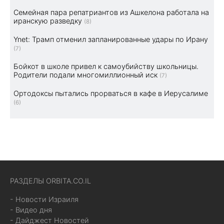
Семейная пара репатриантов из Ашкелона работала на
иранскую разведку
(8)
Ynet: Трамп отменил запланированные удары по Ирану
(7)
Бойкот в школе привел к самоубийству школьницы.
Родители подали многомиллионный иск
(7)
Ортодоксы пытались прорваться в кафе в Иерусалиме
(6)
РАЗДЕЛЫ ORBITA.CO.IL
- Новости Израиля
- Видео дня
- Дайджест Новостей