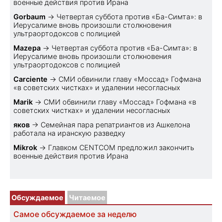
военные действия против Ирана
Gorbaum
→
Четвертая суббота против «Ба-Симта»: в
Иерусалиме вновь произошли столкновения
ультраортодоксов с полицией
Mazepa
→
Четвертая суббота против «Ба-Симта»: в
Иерусалиме вновь произошли столкновения
ультраортодоксов с полицией
Carciente
→
СМИ обвинили главу «Моссад» Гофмана
«в советских чистках» и удалении несогласных
Marik
→
СМИ обвинили главу «Моссад» Гофмана «в
советских чистках» и удалении несогласных
яков
→
Семейная пара репатриантов из Ашкелона
работала на иранскую разведку
Mikrok
→
Главком CENTCOM предложил закончить
военные действия против Ирана
Обсуждаемое
Читаемое
Самое обсуждаемое за неделю