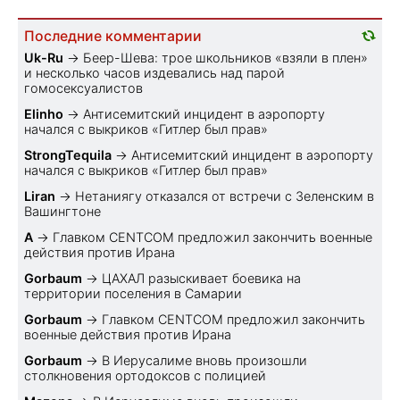
Последние комментарии
Uk-Ru
→
Беер-Шева: трое школьников «взяли в плен»
и несколько часов издевались над парой
гомосексуалистов
Elinho
→
Антисемитский инцидент в аэропорту
начался с выкриков «Гитлер был прав»
StrongTequila
→
Антисемитский инцидент в аэропорту
начался с выкриков «Гитлер был прав»
Liran
→
Нетаниягу отказался от встречи с Зеленским в
Вашингтоне
A
→
Главком CENTCOM предложил закончить военные
действия против Ирана
Gorbaum
→
ЦАХАЛ разыскивает боевика на
территории поселения в Самарии
Gorbaum
→
Главком CENTCOM предложил закончить
военные действия против Ирана
Gorbaum
→
В Иерусалиме вновь произошли
столкновения ортодоксов с полицией