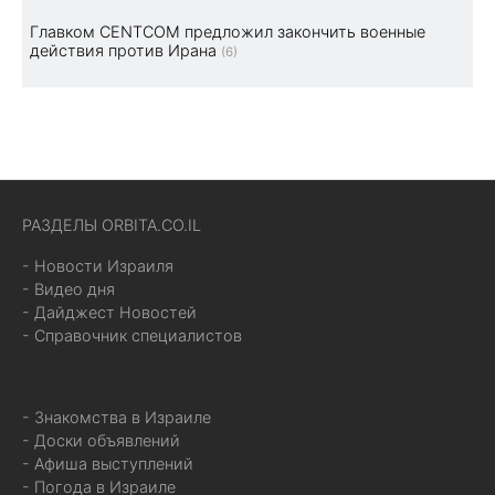
Главком CENTCOM предложил закончить военные
действия против Ирана
(6)
РАЗДЕЛЫ ORBITA.CO.IL
- Новости Израиля
- Видео дня
- Дайджест Новостей
- Справочник специалистов
- Знакомства в Израиле
- Доски объявлений
- Афиша выступлений
- Погода в Израиле