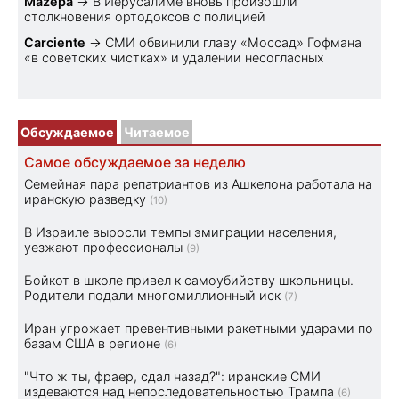
Mazepa
→
В Иерусалиме вновь произошли
столкновения ортодоксов с полицией
Carciente
→
СМИ обвинили главу «Моссад» Гофмана
«в советских чистках» и удалении несогласных
Обсуждаемое
Читаемое
Самое обсуждаемое за неделю
Семейная пара репатриантов из Ашкелона работала на
иранскую разведку
(10)
В Израиле выросли темпы эмиграции населения,
уезжают профессионалы
(9)
Бойкот в школе привел к самоубийству школьницы.
Родители подали многомиллионный иск
(7)
Иран угрожает превентивными ракетными ударами по
базам США в регионе
(6)
"Что ж ты, фраер, сдал назад?": иранские СМИ
издеваются над непоследовательностью Трампа
(6)