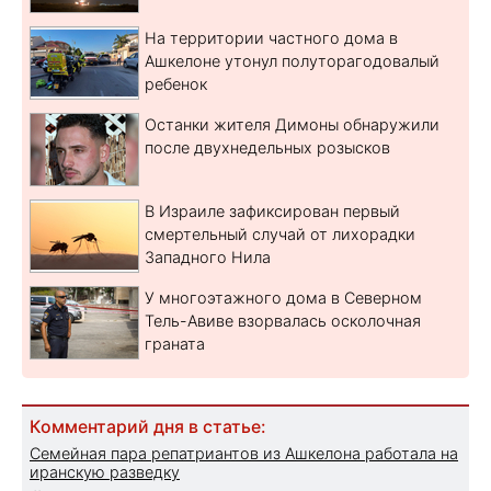
На территории частного дома в
Ашкелоне утонул полуторагодовалый
ребенок
Останки жителя Димоны обнаружили
после двухнедельных розысков
В Израиле зафиксирован первый
смертельный случай от лихорадки
Западного Нила
У многоэтажного дома в Северном
Тель-Авиве взорвалась осколочная
граната
Комментарий дня в статье:
Семейная пара репатриантов из Ашкелона работала на
иранскую разведку