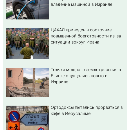
владение машиной в Израиле
ЦАХАЛ приведен в состояние
повышенной боеготовности из-за
ситуации вокруг Ирана
Толчки мощного землетрясения в
Египте ощущались ночью в
Израиле
Ортодоксы пытались прорваться в
кафе в Иерусалиме