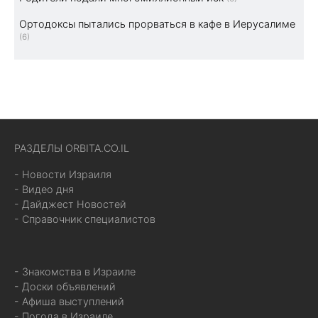
Ортодоксы пытались прорваться в кафе в Иерусалиме
(6)
РАЗДЕЛЫ ORBITA.CO.IL
- Новости Израиля
- Видео дня
- Дайджест Новостей
- Справочник специалистов
- Знакомства в Израиле
- Доски объявлений
- Афиша выступлений
- Погода в Израиле