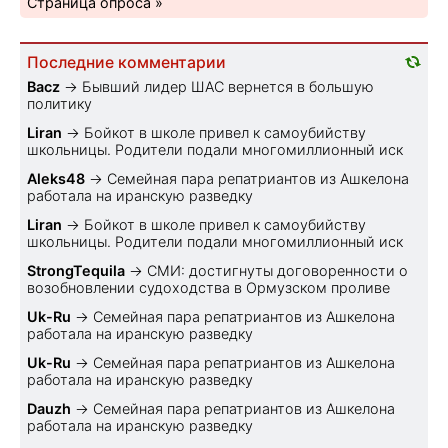
Страница опроса »
Последние комментарии
Bacz
→
Бывший лидер ШАС вернется в большую
политику
Liran
→
Бойкот в школе привел к самоубийству
школьницы. Родители подали многомиллионный иск
Aleks48
→
Семейная пара репатриантов из Ашкелона
работала на иранскую разведку
Liran
→
Бойкот в школе привел к самоубийству
школьницы. Родители подали многомиллионный иск
StrongTequila
→
СМИ: достигнуты договоренности о
возобновлении судоходства в Ормузском проливе
Uk-Ru
→
Семейная пара репатриантов из Ашкелона
работала на иранскую разведку
Uk-Ru
→
Семейная пара репатриантов из Ашкелона
работала на иранскую разведку
Dauzh
→
Семейная пара репатриантов из Ашкелона
работала на иранскую разведку