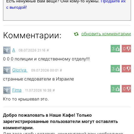
Есть ненужные Вам вещи? Они кому-то нужны.
Продайте их
с выгодой!
Комментарии:
обновить комментарии
3
0
A
08.07.2026 21:16
#
0 0 0 полиции и следственному отделу!!!
3
0
Gloriya
09.07.2026 00:01
#
странные следователи в Израиле
3
0
Fima
11.07.2026 16:38
#
Кто то крышевал это.
Добро пожаловать в Наше Кафе! Только
зарегистрированные пользователи могут оставлять
комментарии.
Для того чтобы оставить комментарий вам необходимо