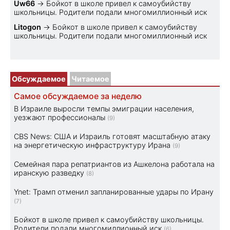
Uw66
→
Бойкот в школе привел к самоубийству
школьницы. Родители подали многомиллионный иск
Litogon
→
Бойкот в школе привел к самоубийству
школьницы. Родители подали многомиллионный иск
Обсуждаемое
Читаемое
Самое обсуждаемое за неделю
В Израиле выросли темпы эмиграции населения,
уезжают профессионалы
(9)
CBS News: США и Израиль готовят масштабную атаку
на энергетическую инфраструктуру Ирана
(9)
Семейная пара репатриантов из Ашкелона работала на
иранскую разведку
(8)
Ynet: Трамп отменил запланированные удары по Ирану
(7)
Бойкот в школе привел к самоубийству школьницы.
Родители подали многомиллионный иск
(6)