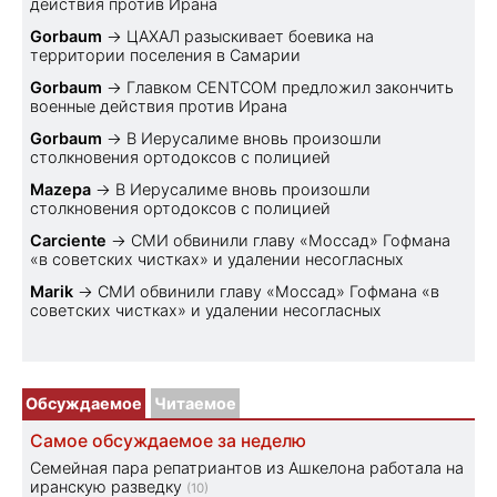
действия против Ирана
Gorbaum
→
ЦАХАЛ разыскивает боевика на
территории поселения в Самарии
Gorbaum
→
Главком CENTCOM предложил закончить
военные действия против Ирана
Gorbaum
→
В Иерусалиме вновь произошли
столкновения ортодоксов с полицией
Mazepa
→
В Иерусалиме вновь произошли
столкновения ортодоксов с полицией
Carciente
→
СМИ обвинили главу «Моссад» Гофмана
«в советских чистках» и удалении несогласных
Marik
→
СМИ обвинили главу «Моссад» Гофмана «в
советских чистках» и удалении несогласных
Обсуждаемое
Читаемое
Самое обсуждаемое за неделю
Семейная пара репатриантов из Ашкелона работала на
иранскую разведку
(10)