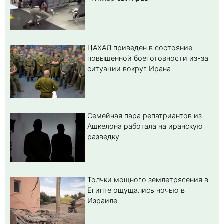
ЦАХАЛ приведен в состояние
повышенной боеготовности из-за
ситуации вокруг Ирана
Семейная пара репатриантов из
Ашкелона работала на иранскую
разведку
Толчки мощного землетрясения в
Египте ощущались ночью в
Израиле