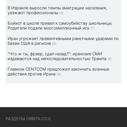
В Израиле выросли темпы эмиграции населения,
уезжают профессионалы
(9)
Бойкот в школе привел к самоубийству школьницы.
Родители подали многомиллионный иск
(7)
Иран угрожает превентивными ракетными ударами по
базам США в регионе
(6)
"Что ж ты, фраер, сдал назад?": иранские СМИ
издеваются над непоследовательностью Трампа
(6)
Главком CENTCOM предложил закончить военные
действия против Ирана
(6)
РАЗДЕЛЫ ORBITA.CO.IL