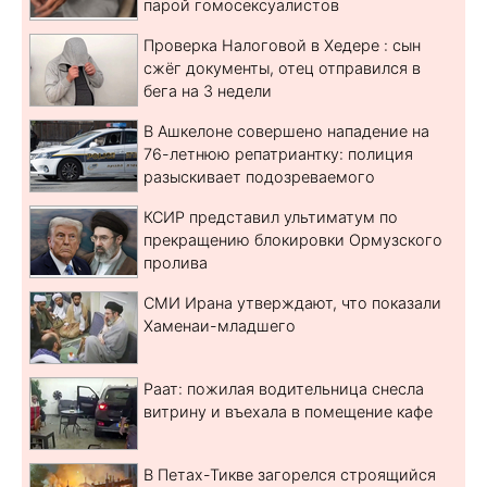
парой гомосексуалистов
Проверка Налоговой в Хедере : сын
сжёг документы, отец отправился в
бега на 3 недели
В Ашкелоне совершено нападение на
76-летнюю репатриантку: полиция
разыскивает подозреваемого
КСИР представил ультиматум по
прекращению блокировки Ормузского
пролива
СМИ Ирана утверждают, что показали
Хаменаи-младшего
Раат: пожилая водительница снесла
витрину и въехала в помещение кафе
В Петах-Тикве загорелся строящийся