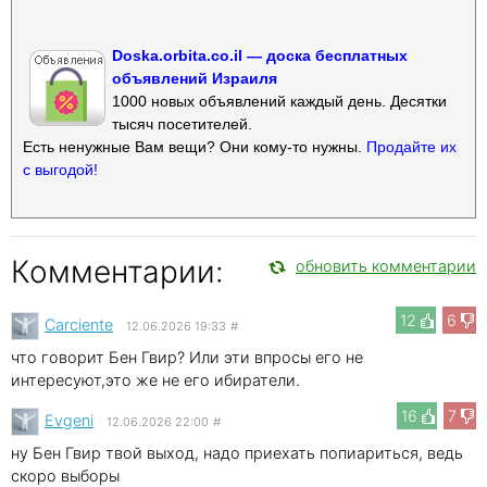
Doska.orbita.co.il — доска бесплатных
объявлений Израиля
1000 новых объявлений каждый день. Десятки
тысяч посетителей.
Есть ненужные Вам вещи? Они кому-то нужны.
Продайте их
с выгодой!
Комментарии:
обновить комментарии
12
6
Carciente
12.06.2026 19:33
#
что говорит Бен Гвир? Или эти впросы его не
интересуют,это же не его ибиратели.
16
7
Evgeni
12.06.2026 22:00
#
ну Бен Гвир твой выход, надо приехать попиариться, ведь
скоро выборы