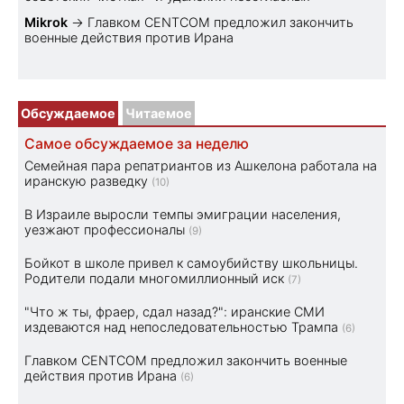
Mikrok
→
Главком CENTCOM предложил закончить
военные действия против Ирана
Обсуждаемое
Читаемое
Самое обсуждаемое за неделю
Семейная пара репатриантов из Ашкелона работала на
иранскую разведку
(10)
В Израиле выросли темпы эмиграции населения,
уезжают профессионалы
(9)
Бойкот в школе привел к самоубийству школьницы.
Родители подали многомиллионный иск
(7)
"Что ж ты, фраер, сдал назад?": иранские СМИ
издеваются над непоследовательностью Трампа
(6)
Главком CENTCOM предложил закончить военные
действия против Ирана
(6)