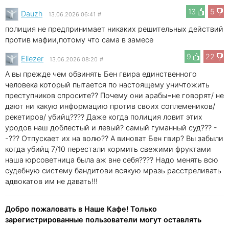
13
5
Dauzh
13.06.2026 06:41
#
полиция не предпринимает никаких решительных действий
против мафии,потому что сама в замесе
9
22
Eliezer
13.06.2026 08:20
#
А вы прежде чем обвинять Бен гвира единственного
человека который пытается по настоящему уничтожить
преступников спросите?? Почему они арабы=не говорят/ не
дают ни какую информацию против своих соплемеников/
рекетиров/ убийц???? Даже когда полиция ловит этих
уродов наш доблестый и левый? самый гуманный суд??? -
-??? Отпускает их на волю?? А виноват Бен гвир? Вы забыли
когда убийц 7/10 перестали кормить свежими фруктами
наша юрсоветница была аж вне себя???? Надо менять всю
судебную систему бандитови всякую мразь расстреливать
адвокатов им не давать!!!
Добро пожаловать в Наше Кафе! Только
зарегистрированные пользователи могут оставлять