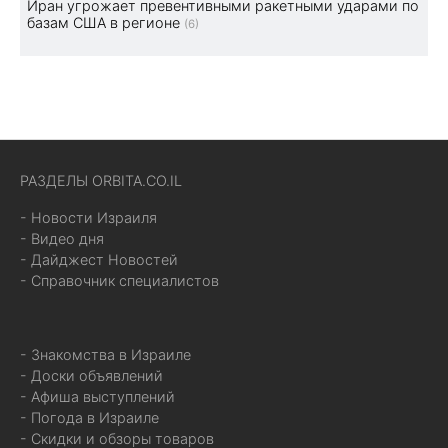
Иран угрожает превентивными ракетными ударами по
базам США в регионе
(6)
РАЗДЕЛЫ ORBITA.CO.IL
- Новости Израиля
- Видео дня
- Дайджест Новостей
- Справочник специалистов
- Знакомства в Израиле
- Доски объявлений
- Афиша выступлений
- Погода в Израиле
- Скидки и обзоры товаров