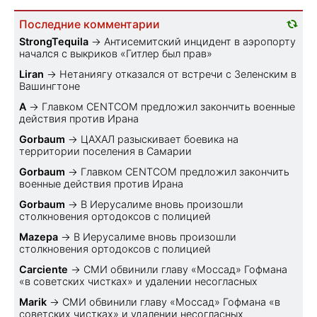
Последние комментарии
StrongTequila
→
Антисемитский инцидент в аэропорту
начался с выкриков «Гитлер был прав»
Liran
→
Нетаниягу отказался от встречи с Зеленским в
Вашингтоне
A
→
Главком CENTCOM предложил закончить военные
действия против Ирана
Gorbaum
→
ЦАХАЛ разыскивает боевика на
территории поселения в Самарии
Gorbaum
→
Главком CENTCOM предложил закончить
военные действия против Ирана
Gorbaum
→
В Иерусалиме вновь произошли
столкновения ортодоксов с полицией
Mazepa
→
В Иерусалиме вновь произошли
столкновения ортодоксов с полицией
Carciente
→
СМИ обвинили главу «Моссад» Гофмана
«в советских чистках» и удалении несогласных
Marik
→
СМИ обвинили главу «Моссад» Гофмана «в
советских чистках» и удалении несогласных