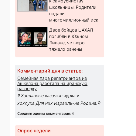
к самоубийству
школьницы. Родители
подали
многомиллионный иск
Двое бойцов ЦАХАЛ
погибли в Южном
Ливане, четверо
тяжело ранены
Комментарий дня в статье:
Семейная пара репатриантов из
Ашкелона работала на иранскую
разведку
«
Засланные казачки-чурка и
»
хохлуха.Для них Израиль-не Родина.
Средняя оценка комментария: 4
Опрос недели