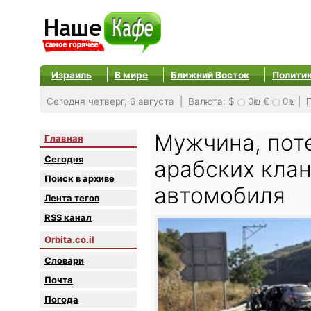
Израиль
В мире
Ближний Восток
Полити
Сегодня четверг, 6 августа |
Валюта
:
$
0₪
€
0₪
|
Мужчина, пот
Главная
Сегодня
арабских клан
Поиск в архиве
автомобиля
Лента тегов
RSS канал
Orbita.co.il
Словари
Почта
Погода