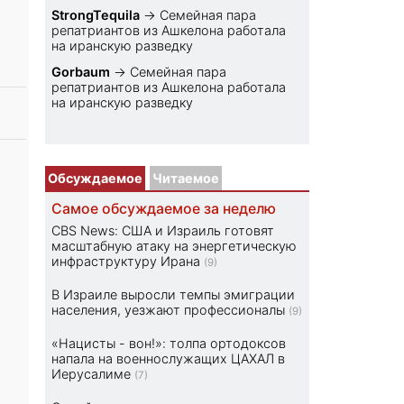
StrongTequila
→
Семейная пара
репатриантов из Ашкелона работала
на иранскую разведку
Gorbaum
→
Семейная пара
репатриантов из Ашкелона работала
на иранскую разведку
Обсуждаемое
Читаемое
Самое обсуждаемое за неделю
CBS News: США и Израиль готовят
масштабную атаку на энергетическую
инфраструктуру Ирана
(9)
В Израиле выросли темпы эмиграции
населения, уезжают профессионалы
(9)
«Нацисты - вон!»: толпа ортодоксов
напала на военнослужащих ЦАХАЛ в
Иерусалиме
(7)