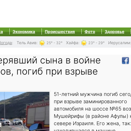
ка
Экономика
Происшествия
Фото
Здоровье
Погода
:
Тель Авив
:
Хайфа
:
Иерусалим
25° - 32°
23° - 29°
ерявший сына в войне
ов, погиб при взрыве
51-летний мужчина погиб сег
при взрыве заминированного
автомобиля на шоссе №65 во
Мушейрифы (в районе Афулы) 
севере Израиля. Его жена, та
находившаяся в машине,