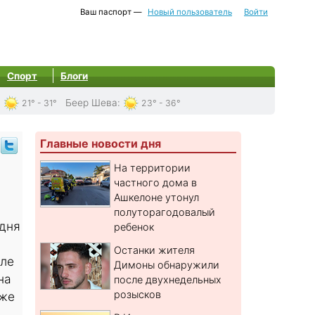
Ваш паспорт —
Новый пользователь
Войти
Спорт
Блоги
:
Беер Шева
:
21° - 31°
23° - 36°
Главные новости дня
На территории
частного дома в
Ашкелоне утонул
полуторагодовалый
одня
ребенок
Останки жителя
зле
Димоны обнаружили
на
после двухнедельных
розысков
кже