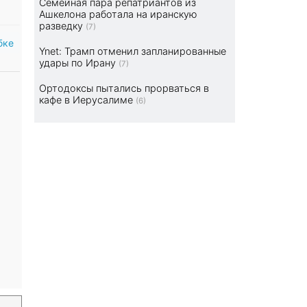
Семейная пара репатриантов из
Ашкелона работала на иранскую
разведку
(7)
бке
Ynet: Трамп отменил запланированные
удары по Ирану
(7)
Ортодоксы пытались прорваться в
кафе в Иерусалиме
(6)