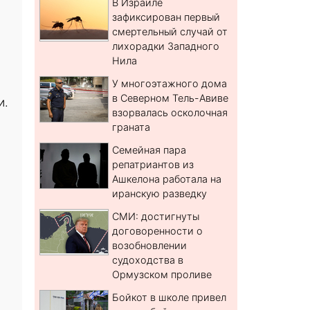
В Израиле
зафиксирован первый
смертельный случай от
лихорадки Западного
Нила
и
У многоэтажного дома
в Северном Тель-Авиве
и.
взорвалась осколочная
граната
Семейная пара
репатриантов из
Ашкелона работала на
иранскую разведку
СМИ: достигнуты
договоренности о
возобновлении
судоходства в
Ормузском проливе
Бойкот в школе привел