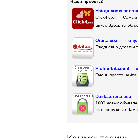
Наши проекты:
Найди свою полови
Click4.co.il — Самы
анкет. Здесь ты обя
Orbita.co.il — Поп
Ежедневно десятки т
Profi.orbita.co.il
Очень просто найти 
Doska.orbita.co.il
1000 новых объявлен
Есть ненужные Вам 