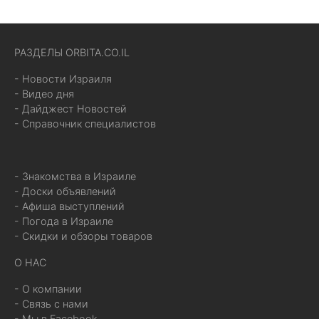
РАЗДЕЛЫ ORBITA.CO.IL
- Новости Израиля
- Видео дня
- Дайджест Новостей
- Справочник специалистов
- Знакомства в Израиле
- Доски объявлений
- Афиша выступлений
- Погода в Израиле
- Скидки и обзоры товаров
О НАС
- О компании
- Связь с нами
- Мы в Facebook