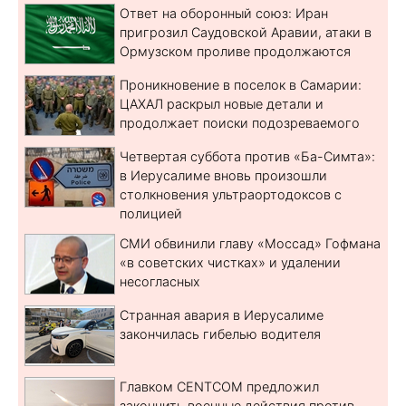
Ответ на оборонный союз: Иран
пригрозил Саудовской Аравии, атаки в
Ормузском проливе продолжаются
Проникновение в поселок в Самарии:
ЦАХАЛ раскрыл новые детали и
продолжает поиски подозреваемого
Четвертая суббота против «Ба-Симта»:
в Иерусалиме вновь произошли
столкновения ультраортодоксов с
полицией
СМИ обвинили главу «Моссад» Гофмана
«в советских чистках» и удалении
несогласных
Странная авария в Иерусалиме
закончилась гибелью водителя
Главком CENTCOM предложил
закончить военные действия против