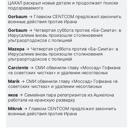
ЦАХАЛ раскрыл новые детали и продолжает поиски
подозреваемого
Gorbaum
→
Главком CENTCOM предложил закончить
военные действия против Ирана
Gorbaum
→
Четвертая суббота против «Ба-Симта»: в
Иерусалиме вновь произошли столкновения
ультраортодоксов с полицией
Mazepa
→
Четвертая суббота против «Ба-Симта»: в
Иерусалиме вновь произошли столкновения
ультраортодоксов с полицией
Carciente
→
СМИ обвинили главу «Моссад» Гофмана
«в советских чистках» и удалении несогласных
Marik
→
СМИ обвинили главу «Моссад» Гофмана «в
советских чистках» и удалении несогласных
яков
→
Семейная пара репатриантов из Ашкелона
работала на иранскую разведку
Mikrok
→
Главком CENTCOM предложил закончить
военные действия против Ирана