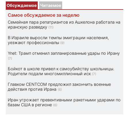
Обсуждаемое
Читаемое
Самое обсуждаемое за неделю
Семейная пара репатриантов из Ашкелона работала на
иранскую разведку
(11)
В Израиле выросли темпы эмиграции населения,
уезжают профессионалы
(9)
Ynet: Трамп отменил запланированные удары по Ирану
(7)
Бойкот в школе привел к самоубийству школьницы.
Родители подали многомиллионный иск
(7)
Главком CENTCOM предложил закончить военные
действия против Ирана
(6)
Иран угрожает превентивными ракетными ударами по
базам США в регионе
(6)