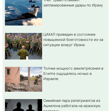
запланированные удары по Ирану
ЦАХАЛ приведен в состояние
повышенной боеготовности из-за
ситуации вокруг Ирана
Толчки мощного землетрясения в
Египте ощущались ночью в
Израиле
Семейная пара репатриантов из
Ашкелона работала на иранскую
разведку