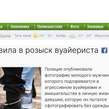
ка
Экономика
Происшествия
Фото
Здоровье
Погода
:
Тель Авив
:
Хайфа
:
Иерусал
24° - 32°
23° - 29°
вила в розыск вуайериста
Полиция опубликовала
фотографию молодого мужчин
которого подозревается в
агрессивном вуайеризме и
вмешательстве в личную жизн
девушки, которую он пытался
сфотографировать без одежды