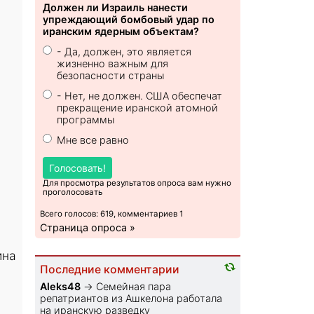
Должен ли Израиль нанести
упреждающий бомбовый удар по
иранским ядерным объектам?
- Да, должен, это является
жизненно важным для
безопасности страны
- Нет, не должен. США обеспечат
прекращение иранской атомной
программы
Мне все равно
Голосовать!
Для просмотра результатов опроса вам нужно
проголосовать
Всего голосов: 619, комментариев 1
Страница опроса »
ина
Последние комментарии
Aleks48
→
Семейная пара
репатриантов из Ашкелона работала
на иранскую разведку