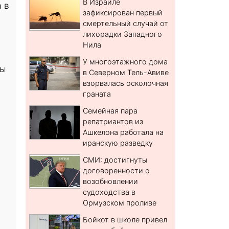
В Израиле
 в
зафиксирован первый
смертельный случай от
лихорадки Западного
Нила
У многоэтажного дома
лы
в Северном Тель-Авиве
взорвалась осколочная
граната
Семейная пара
репатриантов из
Ашкелона работала на
иранскую разведку
СМИ: достигнуты
договоренности о
возобновлении
судоходства в
Ормузском проливе
Бойкот в школе привел