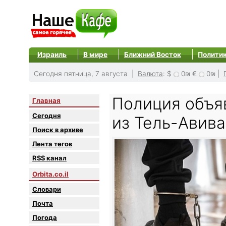
Израиль
В мире
Ближний Восток
Полити
Сегодня пятница, 7 августа |
Валюта
:
$
0₪
€
0₪
|
Полиция объя
Главная
Сегодня
из Тель-Авива
Поиск в архиве
Лента тегов
RSS канал
Orbita.co.il
Словари
Почта
Погода