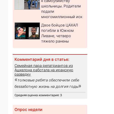
к самоубийству
школьницы. Родители
подали
многомиллионный иск
Двое бойцов ЦАХАЛ
погибли в Южном
Ливане, четверо
тяжело ранены
Комментарий дня в статье:
Семейная пара репатриантов из
Ашкелона работала на иранскую
разведку
«
толковые ребята обеспечили себе
»
беззаботную жизнь на долгия годы
Средняя оценка комментария: 3
Опрос недели