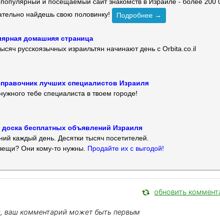
й популярный и посещаемый сайт знакомств в Израиле - более 200 
зательно найдешь свою половинку!
Подробнее →
улярная домашняя страница
ысяч русскоязычных израильтян начинают день с Orbita.co.il
 — справочник лучших специалистов Израиля
нужного тебе специалиста в твоем городе!
 — доска бесплатных объявлений Израиля
ий каждый день. Десятки тысяч посетителей.
вещи? Они кому-то нужны.
Продайте их с выгодой!
обновить коммент
я, ваш комментарий может быть первым