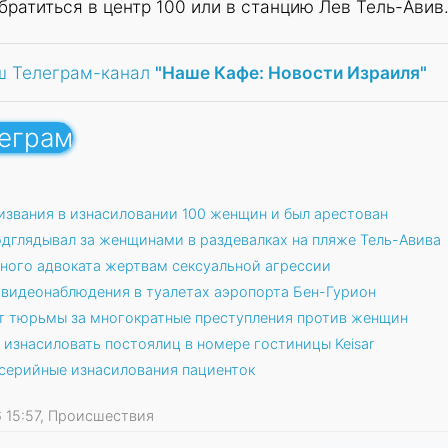
братиться в центр 100 или в станцию Лев Тель-Авив
ш Телеграм-канал
"Наше Кафе: Новости Израиля"
леграм
извания в изнасиловании 100 женщин и был арестован
одглядывал за женщинами в раздевалках на пляже Тель-Авива
тного адвоката жертвам сексуальной агрессии
видеонаблюдения в туалетах аэропорта Бен-Гурион
т тюрьмы за многократные преступления против женщин
изнасиловать постоялиц в номере гостиницы Keisar
а серийные изнасилования пациенток
26 15:57, Происшествия