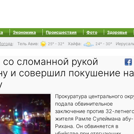
ка
Экономика
Происшествия
Фото
Здоровье
Погода
:
Тель Авив
:
Хайфа
:
Иерусал
25° - 32°
24° - 30°
 со сломанной рукой
ну и совершил покушение н
у
Прокуратура центрального окр
подала обвинительное
заключение против 32-летнег
жителя Рамле Сулеймана абу-
Рихана. Он обвиняется в
убийстве при отягчающих