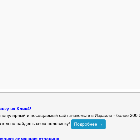
нку на Клик4!
й популярный и посещаемый сайт знакомств в Израиле - более 200 
зательно найдешь свою половинку!
Подробнее →
улярная домашняя страница