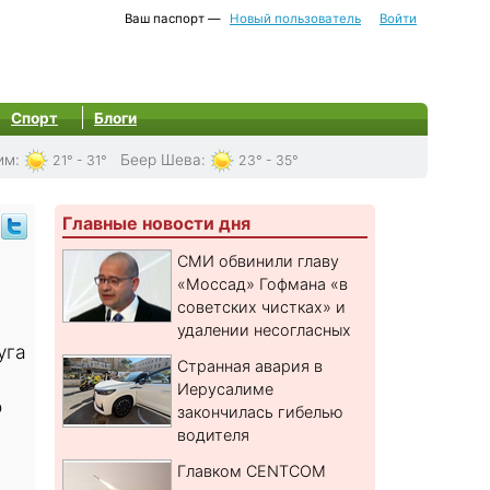
Ваш паспорт —
Новый пользователь
Войти
Спорт
Блоги
им
:
Беер Шева
:
21° - 31°
23° - 35°
Главные новости дня
а
СМИ обвинили главу
«Моссад» Гофмана «в
советских чистках» и
удалении несогласных
уга
Странная авария в
Иерусалиме
о
закончилась гибелью
водителя
Главком CENTCOM