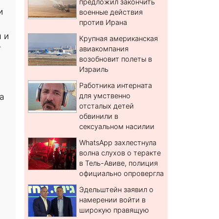
предложил закончить
и
военные действия
против Ирана
 и
Крупная американская
т
авиакомпания
возобновит полеты в
Израиль
Работника интерната
а
для умственно
отсталых детей
обвинили в
сексуальном насилии
WhatsApp захлестнула
волна слухов о теракте
в Тель-Авиве, полиция
официально опровергла
Эдельштейн заявил о
намерении войти в
широкую правящую