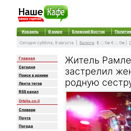
Израиль
В мире
Ближний Восток
Полити
Сегодня суббота, 8 августа |
Валюта
:
$
0₪
€
0₪
|
Житель Рамле
Главная
Сегодня
застрелил же
Поиск в архиве
родную сестр
Лента тегов
RSS канал
Orbita.co.il
Словари
Почта
Погода