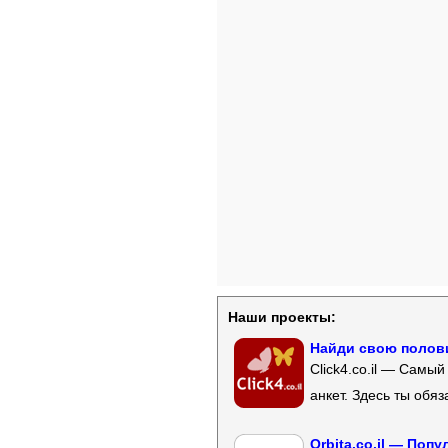
Наши проекты:
Найди свою полови
Click4.co.il — Самы
анкет. Здесь ты обя
Orbita.co.il — Поп