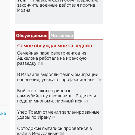
закончить военные действия против
Ирана
Обсуждаемое
Читаемое
Самое обсуждаемое за неделю
Семейная пара репатриантов из
Ашкелона работала на иранскую
разведку
(11)
В Израиле выросли темпы эмиграции
населения, уезжают профессионалы
(9)
Бойкот в школе привел к
самоубийству школьницы. Родители
подали многомиллионный иск
(7)
Ynet: Трамп отменил запланированные
бке
удары по Ирану
(7)
Ортодоксы пытались прорваться в
кафе в Иерусалиме
(6)