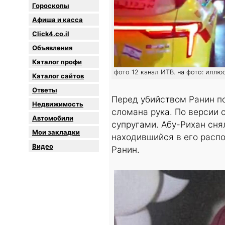
Гороскопы
Афиша и касса
Click4.co.il
Объявления
Каталог профи
фото 12 канал ИТВ. на фото: иллю
Каталог сайтов
Oтветы
Перед убийством Ранин по
Недвижимость
сломана рука. По версии
Автомобили
супругами. Абу-Рихан сня
Мои закладки
находившийся в его распо
Видео
Ранин.