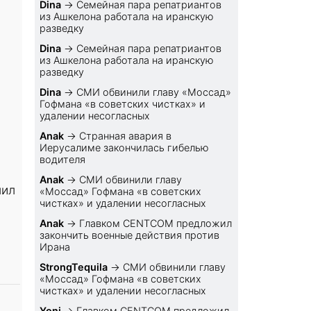
Dina
→
Семейная пара репатриантов
из Ашкелона работала на иранскую
разведку
Dina
→
Семейная пара репатриантов
из Ашкелона работала на иранскую
разведку
Dina
→
СМИ обвинили главу «Моссад»
Гофмана «в советских чистках» и
удалении несогласных
Anak
→
Странная авария в
Иерусалиме закончилась гибелью
водителя
Anak
→
СМИ обвинили главу
лил
«Моссад» Гофмана «в советских
чистках» и удалении несогласных
Anak
→
Главком CENTCOM предложил
закончить военные действия против
Ирана
StrongTequila
→
СМИ обвинили главу
«Моссад» Гофмана «в советских
чистках» и удалении несогласных
Yoni
→
Главком CENTCOM предложил