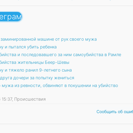
леграм
 заминированной машине от рук своего мужа
у и пытался убить ребенка
бийства и последовавшего за ним самоубийства в Рамле
убийства жительницы Беер-Шевы
у и тяжело ранил 9-летнего сына
 друга дочери за попытку жениться
 мужа из ревности, обвиняют в покушении на убийство
26 15:37, Происшествия
Сообщить об оши