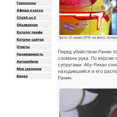
Гороскопы
Афиша и касса
Click4.co.il
Объявления
Каталог профи
фото 12 канал ИТВ. на фото: иллю
Каталог сайтов
Oтветы
Перед убийством Ранин по
Недвижимость
сломана рука. По версии
Автомобили
супругами. Абу-Рихан сня
Мои закладки
находившийся в его распо
Видео
Ранин.