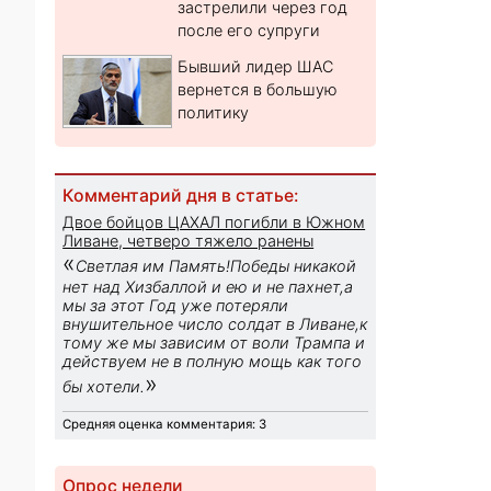
застрелили через год
после его супруги
Бывший лидер ШАС
вернется в большую
политику
Комментарий дня в статье:
Двое бойцов ЦАХАЛ погибли в Южном
Ливане, четверо тяжело ранены
«
Светлая им Память!Победы никакой
нет над Хизбаллой и ею и не пахнет,а
мы за этот Год уже потеряли
внушительное число солдат в Ливане,к
тому же мы зависим от воли Трампа и
действуем не в полную мощь как того
»
бы хотели.
Средняя оценка комментария: 3
Опрос недели