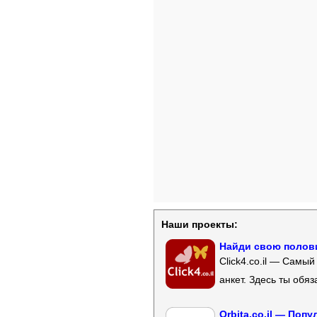
Наши проекты:
Найди свою полови
Click4.co.il — Самы
анкет. Здесь ты обя
Orbita.co.il — Поп