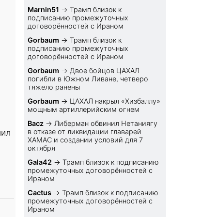
Marnin51
→
Трамп близок к
подписанию промежуточных
договорённостей с Ираном
Gorbaum
→
Трамп близок к
подписанию промежуточных
договорённостей с Ираном
Gorbaum
→
Двое бойцов ЦАХАЛ
погибли в Южном Ливане, четверо
тяжело ранены
Gorbaum
→
ЦАХАЛ накрыл «Хизбаллу»
мощным артиллерийским огнем
Bacz
→
Либерман обвинил Нетаниягу
лил
в отказе от ликвидации главарей
ХАМАС и создании условий для 7
октября
Gala42
→
Трамп близок к подписанию
промежуточных договорённостей с
Ираном
Cactus
→
Трамп близок к подписанию
промежуточных договорённостей с
Ираном