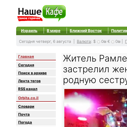
Израиль
В мире
Ближний Восток
Полити
Сегодня четверг, 6 августа |
Валюта
:
$
0₪
€
0₪
|
Житель Рамле
Главная
Сегодня
застрелил же
Поиск в архиве
родную сестр
Лента тегов
RSS канал
Orbita.co.il
Словари
Почта
Погода