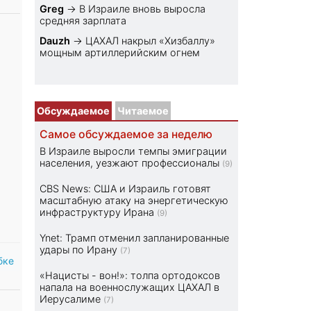
Greg
→
В Израиле вновь выросла
средняя зарплата
Dauzh
→
ЦАХАЛ накрыл «Хизбаллу»
мощным артиллерийским огнем
Обсуждаемое
Читаемое
Самое обсуждаемое за неделю
В Израиле выросли темпы эмиграции
населения, уезжают профессионалы
(9)
CBS News: США и Израиль готовят
масштабную атаку на энергетическую
инфраструктуру Ирана
(9)
Ynet: Трамп отменил запланированные
удары по Ирану
(7)
бке
«Нацисты - вон!»: толпа ортодоксов
напала на военнослужащих ЦАХАЛ в
Иерусалиме
(7)