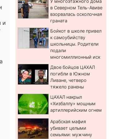
У многоэтажного дома
и
в Северном Тель-Авиве
взорвалась осколочная
граната
 и
т
Бойкот в школе привел
к самоубийству
школьницы. Родители
подали
многомиллионный иск
а
Двое бойцов ЦАХАЛ
погибли в Южном
Ливане, четверо
тяжело ранены
ЦАХАЛ накрыл
«Хизбаллу» мощным
артиллерийским огнем
Арабская мафия
убивает целыми
семьями: мужчину