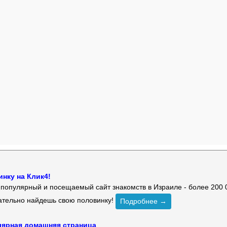
нку на Клик4!
й популярный и посещаемый сайт знакомств в Израиле - более 200 
зательно найдешь свою половинку!
Подробнее →
улярная домашняя страница