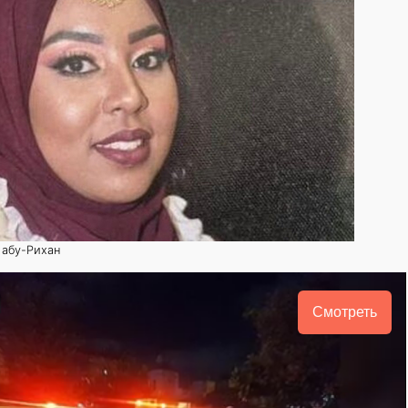
 абу-Рихан
Смотреть