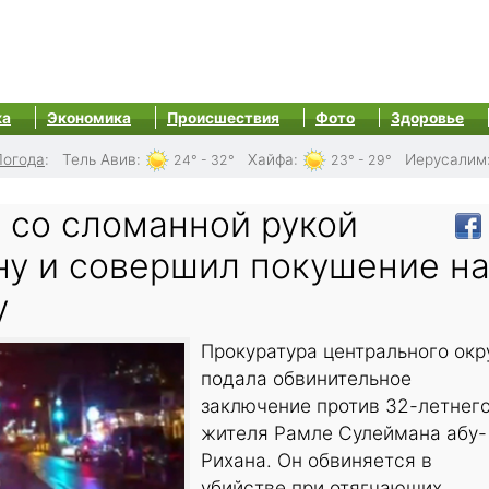
ка
Экономика
Происшествия
Фото
Здоровье
Погода
:
Тель Авив
:
Хайфа
:
Иерусалим
24° - 32°
23° - 29°
 со сломанной рукой
ну и совершил покушение н
у
Прокуратура центрального окр
подала обвинительное
заключение против 32-летнег
жителя Рамле Сулеймана абу-
Рихана. Он обвиняется в
убийстве при отягчающих