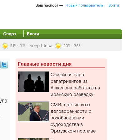
Ваш паспорт —
Новый пользователь
Войти
Спорт
Блоги
:
Беер Шева
:
21° - 31°
23° - 36°
Главные новости дня
а
Семейная пара
репатриантов из
Ашкелона работала на
иранскую разведку
уга
СМИ: достигнуты
договоренности о
о
возобновлении
судоходства в
Ормузском проливе