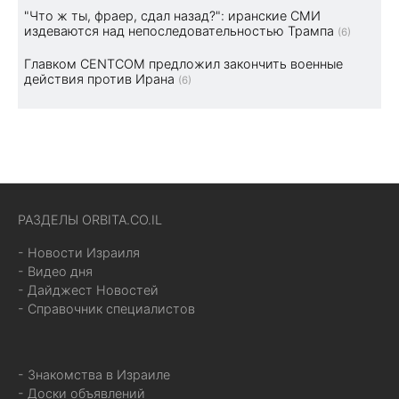
"Что ж ты, фраер, сдал назад?": иранские СМИ
издеваются над непоследовательностью Трампа
(6)
Главком CENTCOM предложил закончить военные
действия против Ирана
(6)
РАЗДЕЛЫ ORBITA.CO.IL
- Новости Израиля
- Видео дня
- Дайджест Новостей
- Справочник специалистов
- Знакомства в Израиле
- Доски объявлений