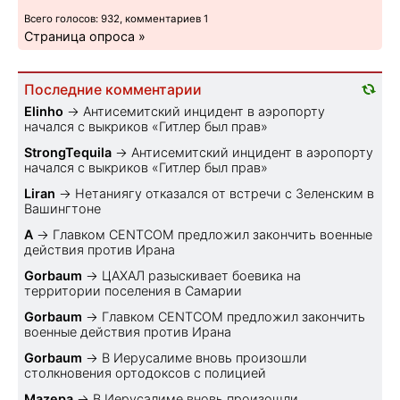
Всего голосов: 932, комментариев 1
Страница опроса »
Последние комментарии
Elinho
→
Антисемитский инцидент в аэропорту
начался с выкриков «Гитлер был прав»
StrongTequila
→
Антисемитский инцидент в аэропорту
начался с выкриков «Гитлер был прав»
Liran
→
Нетаниягу отказался от встречи с Зеленским в
Вашингтоне
A
→
Главком CENTCOM предложил закончить военные
действия против Ирана
Gorbaum
→
ЦАХАЛ разыскивает боевика на
территории поселения в Самарии
Gorbaum
→
Главком CENTCOM предложил закончить
военные действия против Ирана
Gorbaum
→
В Иерусалиме вновь произошли
столкновения ортодоксов с полицией
Mazepa
→
В Иерусалиме вновь произошли