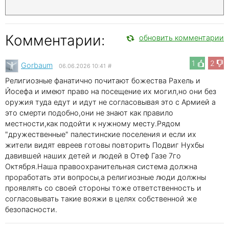
Комментарии:
обновить комментарии
1
2
Gorbaum
06.06.2026 10:41
#
Религиозные фанатично почитают божества Рахель и
Йосефа и имеют право на посещение их могил,но они без
оружия туда едут и идут не согласовывая это с Армией а
это смерти подобно,они не знают как правило
местности,как подойти к нужному месту.Рядом
"дружественные" палестинские поселения и если их
жители видят евреев готовы повторить Подвиг Нухбы
давившей наших детей и людей в Отеф Газе 7го
Октября.Наша правоохранительная система должна
проработать эти вопросы,а религиозные люди должны
проявлять со своей стороны тоже ответственность и
согласовывать такие вояжи в целях собственной же
безопасности.