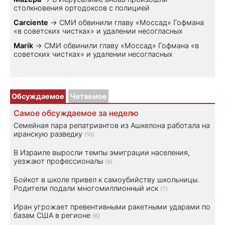
столкновения ортодоксов с полицией
Carciente
→
СМИ обвинили главу «Моссад» Гофмана
«в советских чистках» и удалении несогласных
Marik
→
СМИ обвинили главу «Моссад» Гофмана «в
советских чистках» и удалении несогласных
Обсуждаемое
Читаемое
Самое обсуждаемое за неделю
Семейная пара репатриантов из Ашкелона работала на
иранскую разведку
(10)
В Израиле выросли темпы эмиграции населения,
уезжают профессионалы
(9)
Бойкот в школе привел к самоубийству школьницы.
Родители подали многомиллионный иск
(7)
Иран угрожает превентивными ракетными ударами по
базам США в регионе
(6)