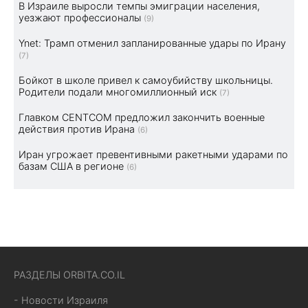
В Израиле выросли темпы эмиграции населения,
уезжают профессионалы
(9)
Ynet: Трамп отменил запланированные удары по Ирану
(7)
Бойкот в школе привел к самоубийству школьницы.
Родители подали многомиллионный иск
(7)
Главком CENTCOM предложил закончить военные
действия против Ирана
(6)
Иран угрожает превентивными ракетными ударами по
базам США в регионе
(6)
РАЗДЕЛЫ ORBITA.CO.IL
- Новости Израиля