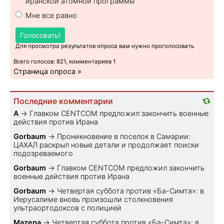
иранской атомной программы
Мне все равно
Голосовать!
Для просмотра результатов опроса вам нужно проголосовать
Всего голосов: 821, комментариев 1
Страница опроса »
Последние комментарии
A
→
Главком CENTCOM предложил закончить военные
действия против Ирана
Gorbaum
→
Проникновение в поселок в Самарии:
ЦАХАЛ раскрыл новые детали и продолжает поиски
подозреваемого
Gorbaum
→
Главком CENTCOM предложил закончить
военные действия против Ирана
Gorbaum
→
Четвертая суббота против «Ба-Симта»: в
Иерусалиме вновь произошли столкновения
ультраортодоксов с полицией
Mazepa
→
Четвертая суббота против «Ба-Симта»: в