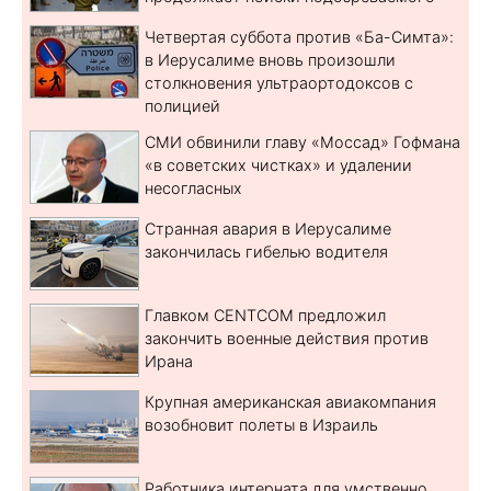
Четвертая суббота против «Ба-Симта»:
в Иерусалиме вновь произошли
столкновения ультраортодоксов с
полицией
СМИ обвинили главу «Моссад» Гофмана
«в советских чистках» и удалении
несогласных
Странная авария в Иерусалиме
закончилась гибелью водителя
Главком CENTCOM предложил
закончить военные действия против
Ирана
Крупная американская авиакомпания
возобновит полеты в Израиль
Работника интерната для умственно