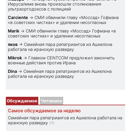
Иерусалиме вновь произошли столкновения
ультраортодоксов с полицией
Carciente
→
СМИ обвинили главу «Моссад» Гофмана
«в советских чистках» и удалении несогласных
Marik
→
СМИ обвинили главу «Моссад» Гофмана «в
советских чистках» и удалении несогласных
яков
→
Семейная пара репатриантов из Ашкелона
работала на иранскую разведку
Mikrok
→
Главком CENTCOM предложил закончить
военные действия против Ирана
Dina
→
Семейная пара репатриантов из Ашкелона
работала на иранскую разведку
Обсуждаемое
Читаемое
Самое обсуждаемое за неделю
Семейная пара репатриантов из Ашкелона работала на
иранскую разведку
(11)