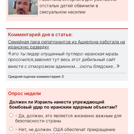
отсталых детей обвинили в
сексуальном насилии
Комментарий дня в статье:
Семейная пара репатриантов из Ашкелона работала на
иранскую разведку
«
это ты пидер опущенный путлеро-иранская мразь
просочился,завонял тут весь этот дебильный сайт
»
вместе с отморозком админом....скоты блядские...
Средняя оценка комментария: 0
Опрос недели
Должен ли Израиль нанести упреждающий
бомбовый удар по иранским ядерным объектам?
- Да, должен, это является жизненно важным для
безопасности страны
- Нет, не должен. США обеспечат прекращение