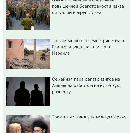
повышенной боеготовности из-за
ситуации вокруг Ирана
Толчки мощного землетрясения в
Египте ощущались ночью в
Израиле
Семейная пара репатриантов из
Ашкелона работала на иранскую
разведку
Трамп выставил ультиматум Ирану