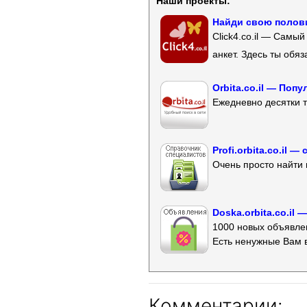
Наши проекты:
Найди свою полови
Click4.co.il — Самы
анкет. Здесь ты обя
Orbita.co.il — Поп
Ежедневно десятки т
Profi.orbita.co.il
Очень просто найти 
Doska.orbita.co.il
1000 новых объявлен
Есть ненужные Вам 
Комментарии: