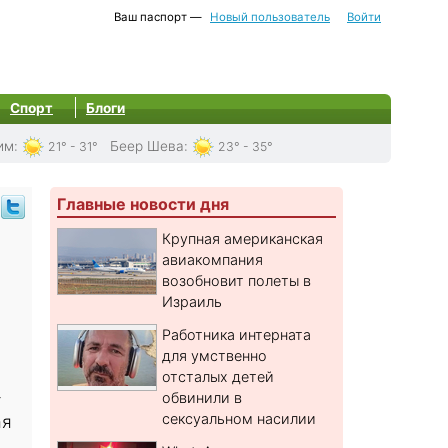
Ваш паспорт —
Новый пользователь
Войти
Спорт
Блоги
им
:
Беер Шева
:
21° - 31°
23° - 35°
Главные новости дня
Крупная американская
авиакомпания
возобновит полеты в
Израиль
Работника интерната
для умственно
отсталых детей
-
обвинили в
сексуальном насилии
ая