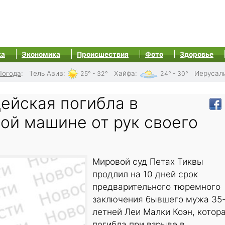
ка
Экономика
Происшествия
Фото
Здоровье
Погода
:
Тель Авив
:
Хайфа
:
Иерусал
25° - 32°
24° - 30°
ейская погибла в
ой машине от рук своего
Мировой суд Петах Тиквы
продлил на 10 дней срок
предварительного тюремного
заключения бывшего мужа 35
летней Леи Малки Коэн, котор
погибла при взрыве в