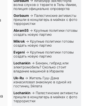
Gorbaum
→
WhatsApp захлестнула
волна слухов о теракте в Тель-Авиве,
полиция официально опровергла
Gorbaum
→
Палестинские активисты
в
пришли в концлагерь в майках с фото
террористки
Abram55
→
Крупные политики готовы
создать новую партию
Mikrok
→
Крупные политики готовы
создать новую партию
Evgeni
→
Крупные политики готовы
создать новую партию
Lochankin
→
Бензин, гибрид или
электромобиль? Cколько стоит
владение машиной в Израиле
Uk-Ru
→
Житель Гуш-Дана
изнасиловал знакомую в одной из
гостиниц Эйлата
Lochankin
→
Палестинские активисты
на
пришли в концлагерь в майках с фото
террористки