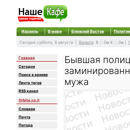
Израиль
В мире
Ближний Восток
Полити
Сегодня суббота, 8 августа |
Валюта
:
$
0₪
€
0₪
|
Бывшая полиц
Главная
Сегодня
заминированн
Поиск в архиве
мужа
Лента тегов
RSS канал
Orbita.co.il
Словари
Почта
Погода