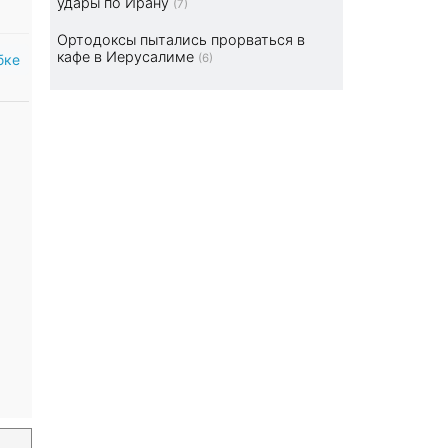
удары по Ирану
(7)
Ортодоксы пытались прорваться в
кафе в Иерусалиме
бке
(6)