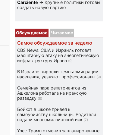
Carciente
→
Крупные политики готовы
создать новую партию
Обсуждаемое
Читаемое
Самое обсуждаемое за неделю
CBS News: США и Израиль готовят
масштабную атаку на энергетическую
инфраструктуру Ирана
(9)
В Израиле выросли темпы эмиграции
населения, уезжают профессионалы
(9)
Семейная пара репатриантов из
Ашкелона работала на иранскую
разведку
(8)
Бойкот в школе привел к
самоубийству школьницы. Родители
подали многомиллионный иск
(7)
Ynet: Трамп отменил запланированные