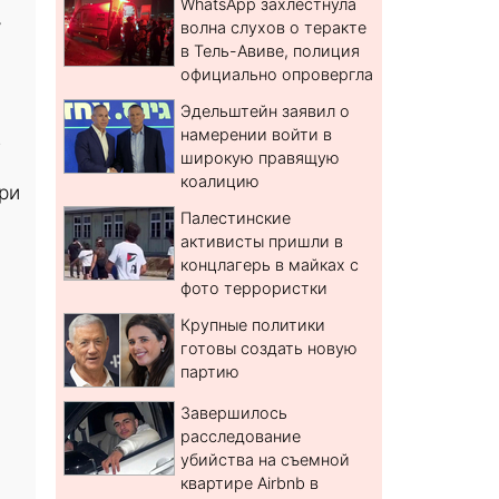
WhatsApp захлестнула
у
волна слухов о теракте
в Тель-Авиве, полиция
официально опровергла
Эдельштейн заявил о
намерении войти в
.
широкую правящую
коалицию
ри
Палестинские
активисты пришли в
концлагерь в майках с
фото террористки
Крупные политики
готовы создать новую
партию
Завершилось
расследование
убийства на съемной
квартире Airbnb в