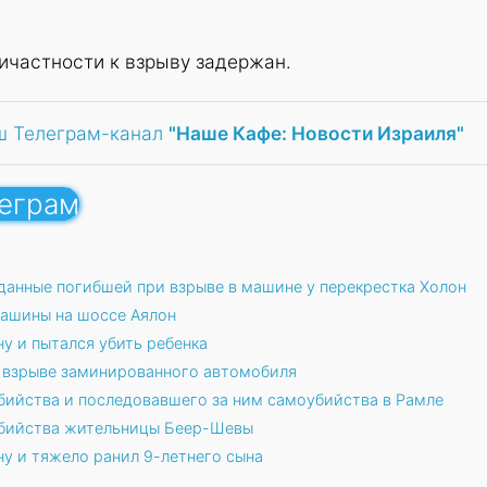
ичастности к взрыву задержан.
ш Телеграм-канал
"Наше Кафе: Новости Израиля"
леграм
данные погибшей при взрыве в машине у перекрестка Холон
машины на шоссе Аялон
у и пытался убить ребенка
и взрыве заминированного автомобиля
бийства и последовавшего за ним самоубийства в Рамле
убийства жительницы Беер-Шевы
у и тяжело ранил 9-летнего сына