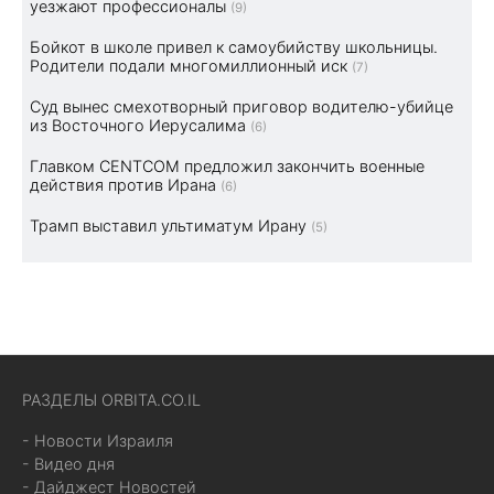
уезжают профессионалы
(9)
Бойкот в школе привел к самоубийству школьницы.
Родители подали многомиллионный иск
(7)
Суд вынес смехотворный приговор водителю-убийце
из Восточного Иерусалима
(6)
Главком CENTCOM предложил закончить военные
действия против Ирана
(6)
Трамп выставил ультиматум Ирану
(5)
РАЗДЕЛЫ ORBITA.CO.IL
- Новости Израиля
- Видео дня
- Дайджест Новостей