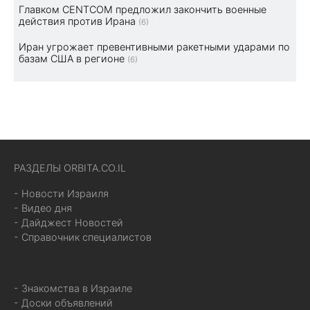
Главком CENTCOM предложил закончить военные
действия против Ирана
(6)
Иран угрожает превентивными ракетными ударами по
базам США в регионе
(6)
РАЗДЕЛЫ ORBITA.CO.IL
- Новости Израиля
- Видео дня
- Дайджест Новостей
- Справочник специалистов
- Знакомства в Израиле
- Доски объявлений