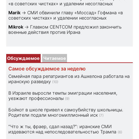
«в советских чистках» и удалении несогласных
Marik
→
СМИ обвинили главу «Моссад» Гофмана «в
советских чистках» и удалении несогласных
Mikrok
→
Главком CENTCOM предложил закончить
военные действия против Ирана
Обсуждаемое
Читаемое
Самое обсуждаемое за неделю
Семейная пара репатриантов из Ашкелона работала на
иранскую разведку
(10)
В Израиле выросли темпы эмиграции населения,
уезжают профессионалы
(9)
Бойкот в школе привел к самоубийству школьницы.
Родители подали многомиллионный иск
(7)
"Что ж ты, фраер, сдал назад?": иранские СМИ
издеваются над непоследовательностью Трампа
(6)