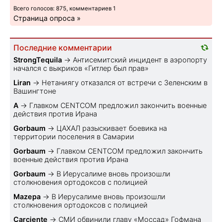
Всего голосов: 875, комментариев 1
Страница опроса »
Последние комментарии
StrongTequila
→
Антисемитский инцидент в аэропорту
начался с выкриков «Гитлер был прав»
Liran
→
Нетаниягу отказался от встречи с Зеленским в
Вашингтоне
A
→
Главком CENTCOM предложил закончить военные
действия против Ирана
Gorbaum
→
ЦАХАЛ разыскивает боевика на
территории поселения в Самарии
Gorbaum
→
Главком CENTCOM предложил закончить
военные действия против Ирана
Gorbaum
→
В Иерусалиме вновь произошли
столкновения ортодоксов с полицией
Mazepa
→
В Иерусалиме вновь произошли
столкновения ортодоксов с полицией
Carciente
→
СМИ обвинили главу «Моссад» Гофмана