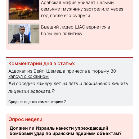
Арабская мафия убивает целыми
семьями: мужчину застрелили через
год после его супруги
Бывший лидер ШАС вернется в
большую политику
Комментарий дня в статье:
Адвокат из Бейт-Шемеша принесла в тюрьму 30
капсул с кокаином
«
В соседню камеру лет на пять и пожизненоо лишить
»
лицензии адвоката.
Средняя оценка комментария: 7
Опрос недели
Должен ли Израиль нанести упреждающий
бомбовый удар по иранским ядерным объектам?