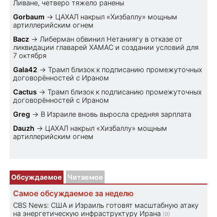
Ливане, четверо тяжело ранены
Gorbaum
→
ЦАХАЛ накрыл «Хизбаллу» мощным
артиллерийским огнем
Bacz
→
Либерман обвинил Нетаниягу в отказе от
ликвидации главарей ХАМАС и создании условий для
7 октября
Gala42
→
Трамп близок к подписанию промежуточных
договорённостей с Ираном
Cactus
→
Трамп близок к подписанию промежуточных
договорённостей с Ираном
Greg
→
В Израиле вновь выросла средняя зарплата
Dauzh
→
ЦАХАЛ накрыл «Хизбаллу» мощным
артиллерийским огнем
Обсуждаемое
Читаемое
Самое обсуждаемое за неделю
CBS News: США и Израиль готовят масштабную атаку
на энергетическую инфраструктуру Ирана
(9)