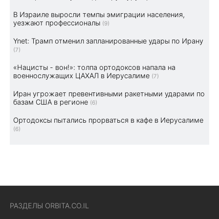
В Израиле выросли темпы эмиграции населения,
уезжают профессионалы
(9)
Ynet: Трамп отменил запланированные удары по Ирану
(7)
«Нацисты - вон!»: толпа ортодоксов напала на
военнослужащих ЦАХАЛ в Иерусалиме
(7)
Иран угрожает превентивными ракетными ударами по
базам США в регионе
(6)
Ортодоксы пытались прорваться в кафе в Иерусалиме
(6)
РАЗДЕЛЫ ORBITA.CO.IL