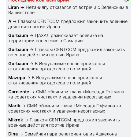
Liran
→
Нетаниягу отказался от встречи с Зеленским в
Вашингтоне
A
→
Главком CENTCOM предложил закончить военные
действия против Ирана
Gorbaum
→
ЦАХАЛ разыскивает боевика на
территории поселения в Самарии
Gorbaum
→
Главком CENTCOM предложил закончить
военные действия против Ирана
Gorbaum
→
В Иерусалиме вновь произошли
столкновения ортодоксов с полицией
Mazepa
→
В Иерусалиме вновь произошли
столкновения ортодоксов с полицией
Carciente
→
СМИ обвинили главу «Моссад» Гофмана
«в советских чистках» и удалении несогласных
Marik
→
СМИ обвинили главу «Моссад» Гофмана «в
советских чистках» и удалении несогласных
Mikrok
→
Главком CENTCOM предложил закончить
военные действия против Ирана
Dina
→
Семейная пара репатриантов из Ашкелона