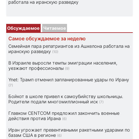
работала на иранскую разведку
Обсуждаемое
Читаемое
Самое обсуждаемое за неделю
Семейная пара репатриантов из Ашкелона работала на
иранскую разведку
(10)
В Израиле выросли темпы эмиграции населения,
уезжают профессионалы
(9)
Ynet: Трамп отменил запланированные удары по Ирану
(7)
Бойкот в школе привел к самоубийству школьницы.
Родители подали многомиллионный иск
(7)
Главком CENTCOM предложил закончить военные
действия против Ирана
(6)
Иран угрожает превентивными ракетными ударами по
базам США в регионе
(6)