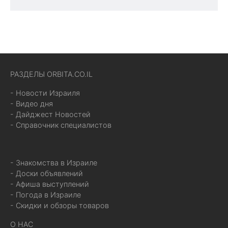
РАЗДЕЛЫ ORBITA.CO.IL
- Новости Израиля
- Видео дня
- Дайджест Новостей
- Справочник специалистов
- Знакомства в Израиле
- Доски объявлений
- Афиша выступлений
- Погода в Израиле
- Скидки и обзоры товаров
О НАС