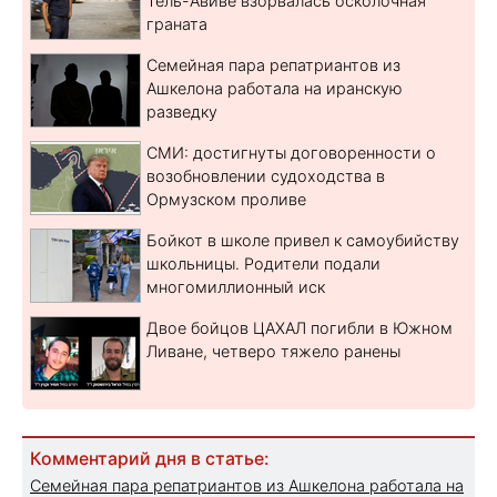
Тель-Авиве взорвалась осколочная
граната
Семейная пара репатриантов из
Ашкелона работала на иранскую
разведку
СМИ: достигнуты договоренности о
возобновлении судоходства в
Ормузском проливе
Бойкот в школе привел к самоубийству
школьницы. Родители подали
многомиллионный иск
Двое бойцов ЦАХАЛ погибли в Южном
Ливане, четверо тяжело ранены
Комментарий дня в статье:
Семейная пара репатриантов из Ашкелона работала на