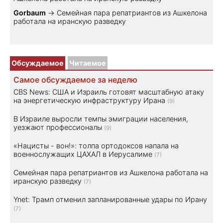
Gorbaum
→
Семейная пара репатриантов из Ашкелона
работала на иранскую разведку
Обсуждаемое
Читаемое
Самое обсуждаемое за неделю
CBS News: США и Израиль готовят масштабную атаку
на энергетическую инфраструктуру Ирана
(9)
В Израиле выросли темпы эмиграции населения,
уезжают профессионалы
(9)
«Нацисты - вон!»: толпа ортодоксов напала на
военнослужащих ЦАХАЛ в Иерусалиме
(7)
Семейная пара репатриантов из Ашкелона работала на
иранскую разведку
(7)
Ynet: Трамп отменил запланированные удары по Ирану
(7)