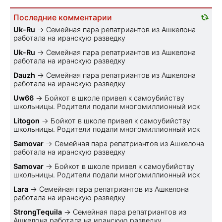
Последние комментарии
Uk-Ru
→
Семейная пара репатриантов из Ашкелона
работала на иранскую разведку
Uk-Ru
→
Семейная пара репатриантов из Ашкелона
работала на иранскую разведку
Dauzh
→
Семейная пара репатриантов из Ашкелона
работала на иранскую разведку
Uw66
→
Бойкот в школе привел к самоубийству
школьницы. Родители подали многомиллионный иск
Litogon
→
Бойкот в школе привел к самоубийству
школьницы. Родители подали многомиллионный иск
Samovar
→
Семейная пара репатриантов из Ашкелона
работала на иранскую разведку
Samovar
→
Бойкот в школе привел к самоубийству
школьницы. Родители подали многомиллионный иск
Lara
→
Семейная пара репатриантов из Ашкелона
работала на иранскую разведку
StrongTequila
→
Семейная пара репатриантов из
Ашкелона работала на иранскую разведку