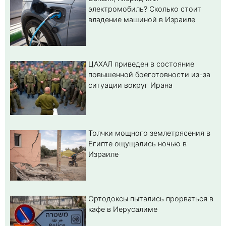
электромобиль? Cколько стоит
владение машиной в Израиле
ЦАХАЛ приведен в состояние
повышенной боеготовности из-за
ситуации вокруг Ирана
Толчки мощного землетрясения в
Египте ощущались ночью в
Израиле
Ортодоксы пытались прорваться в
кафе в Иерусалиме